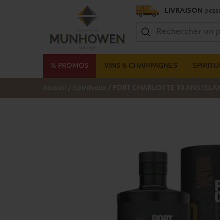
LIVRAISON
possi
% PROMOS
VINS & CHAMPAGNES
SPIRIT
/
/
Accueil
Spiritueux
PORT CHARLOTTE 10 ANS ISLAY