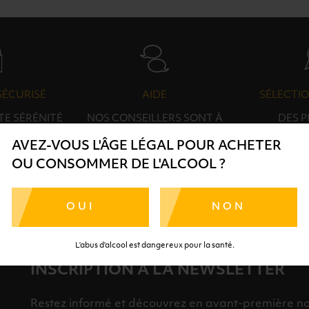
SÉCURISÉ
AIDE
SÉLECTIO
TE SÉRÉNITÉ
NOS CONSEILLERS SONT À
DES 
RTENAIRES
VOTRE DISPOSITION
SÉLECTI
AVEZ-VOUS L'ÂGE LÉGAL POUR ACHETER
S
OU CONSOMMER DE L'ALCOOL ?
OUI
NON
L’abus d’alcool est dangereux pour la santé.
INSCRIPTION À LA NEWSLETTER
Restez informé et découvrez en avant-première nos 