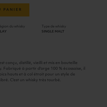
U PANIER
égion du whisky
Type de whisky
SLAY
SINGLE MALT
t conçu, distillé, vieilli et mis en bouteille
ay. Fabriqué à partir d'orge 100 % écossaise, il
bics hauts et à col étroit pour un style de
ré. C'est un whisky très tourbé.