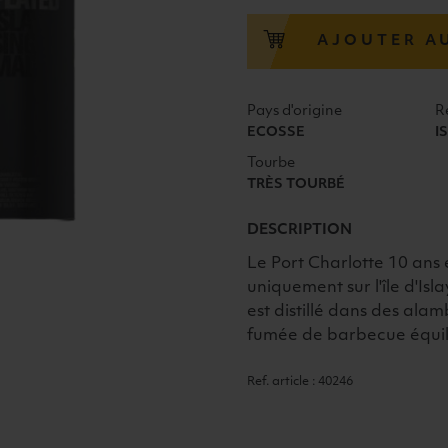
CHARLOTTE
10
AJOUTER A
ANS
ISLAY
50°
Pays d'origine
R
70CL
ECOSSE
I
Tourbe
TRÈS TOURBÉ
DESCRIPTION
Le Port Charlotte 10 ans es
uniquement sur l'île d'Isl
est distillé dans des alam
fumée de barbecue équilib
Ref. article : 40246