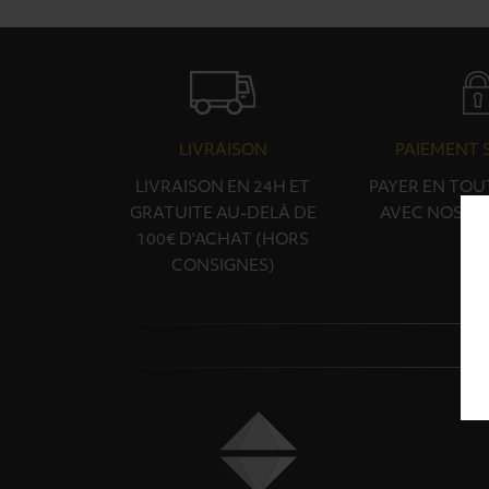
LIVRAISON
PAIEMENT 
LIVRAISON EN 24H ET
PAYER EN TOU
GRATUITE AU-DELÀ DE
AVEC NOS PA
100€ D'ACHAT (HORS
CONSIGNES)