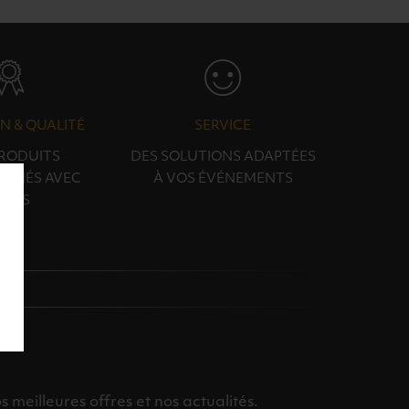
N & QUALITÉ
SERVICE
PRODUITS
DES SOLUTIONS ADAPTÉES
ONNÉS AVEC
À VOS ÉVÉNEMENTS
OINS
meilleures offres et nos actualités.