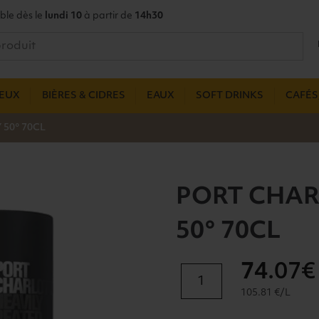
ble dès le
lundi 10
à partir de
14h30
UEUX
BIÈRES & CIDRES
EAUX
SOFT DRINKS
CAFÉS,
 50° 70CL
PORT CHAR
50° 70CL
74
.07€
quantité
de
105.81 €/L
PORT