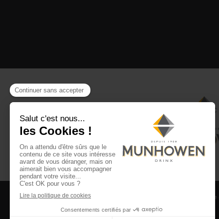
CGV
CGU Club Drinx
Mentions légales
Politique
©2026 Munhowen Drinx / Tous droits réservés