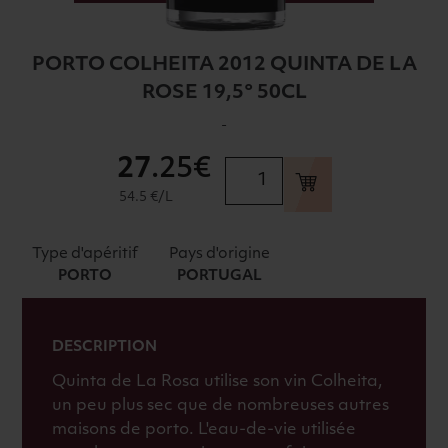
PORTO COLHEITA 2012 QUINTA DE LA
ROSE 19,5° 50CL
-
27
.25€
quantité
de
54.5 €/L
PORTO
COLHEITA
Type d'apéritif
Pays d'origine
2012
PORTO
PORTUGAL
QUINTA
DE
LA
DESCRIPTION
ROSE
Quinta de La Rosa utilise son vin Colheita,
19,5°
un peu plus sec que de nombreuses autres
50CL
maisons de porto. L'eau-de-vie utilisée