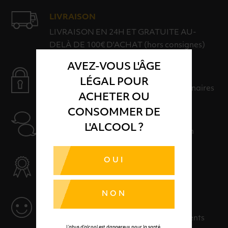
LIVRAISON
LIVRAISON EN 24H ET GRATUITE AU-
DELÀ DE 100€ D'ACHAT (hors consignes)
AVEZ-VOUS L'ÂGE
PAIEMENT SÉCURISÉ
LÉGAL POUR
Payer en toute sérénité avec nos partenaires
ACHETER OU
CONSOMMER DE
AIDE
L'ALCOOL ?
Nos conseillers sont à votre disposition
SÉLECTION & QUALITÉ
OUI
Des produits sélectionnés avec soins
NON
SERVICE
Des solutions adaptées à vos événements
L’abus d’alcool est dangereux pour la santé.