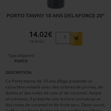
PORTO TAWNY 10 ANS DELAFORCE 20°
-
14
.02€
quantité
de
18.69 €/L
PORTO
TAWNY
Type d'apéritif
10
PORTO
ANS
DELAFORCE
DESCRIPTION
20°
Ce Porto tawny de 10 ans d'âge présente un
caractère noiseté avec des arômes de prunes, de
dattes et des notes de noix et de caramel. Ample
et crémeux, il présente une texture onctueuse et
des notes de caramel et de fruits secs. Demi-sucré,