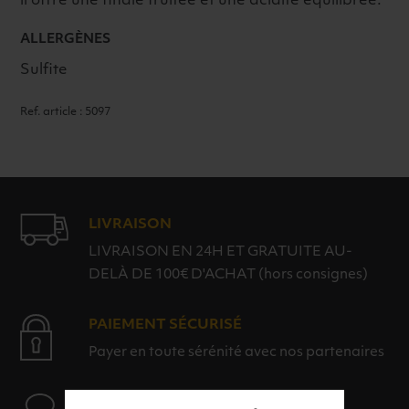
il offre une finale fruitée et une acidité équilibrée.
ALLERGÈNES
Sulfite
Ref. article : 5097
LIVRAISON
LIVRAISON EN 24H ET GRATUITE AU-
DELÀ DE 100€ D'ACHAT (hors consignes)
PAIEMENT SÉCURISÉ
Payer en toute sérénité avec nos partenaires
AIDE