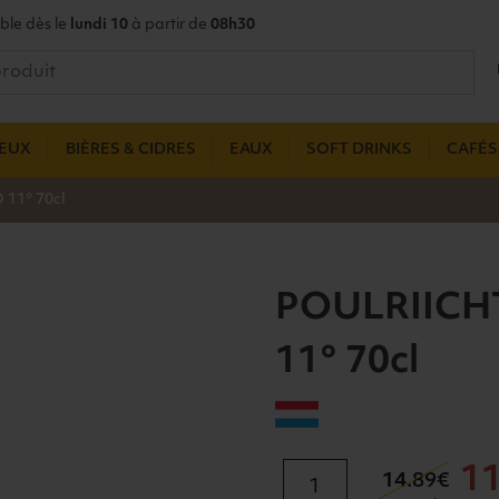
ble dès le
lundi 10
à partir de
08h30
UEUX
BIÈRES & CIDRES
EAUX
SOFT DRINKS
CAFÉS,
11° 70cl
POULRIICHT
11° 70cl
quantité
1
14
.89€
de