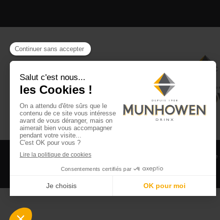
CGV
CGU Club Drinx
Mentions légales
Politique
©2026 Munhowen Drinx / Tous droits réservés