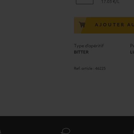
17.03 €/L
POULRIICHT!
SPRIVO
APERITIVO
AJOUTER A
11°
70cl
Type d'apéritif
P
BITTER
L
Ref. article : 46225