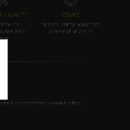
N & QUALITÉ
SERVICE
PRODUITS
DES SOLUTIONS ADAPTÉES
ONNÉS AVEC
À VOS ÉVÉNEMENTS
OINS
meilleures offres et nos actualités.