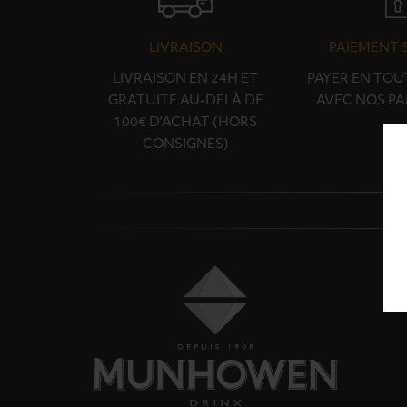
LIVRAISON
PAIEMENT 
LIVRAISON EN 24H ET
PAYER EN TOU
GRATUITE AU-DELÀ DE
AVEC NOS PA
100€ D'ACHAT (HORS
CONSIGNES)