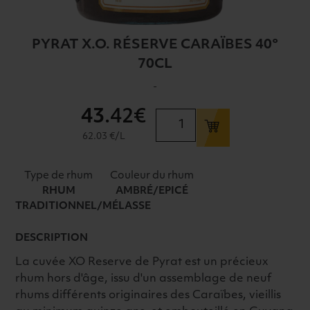
PYRAT X.O. RÉSERVE CARAÏBES 40°
70CL
-
43
.42€
quantité
de
62.03 €/L
PYRAT
X.O.
Type de rhum
Couleur du rhum
RÉSERVE
RHUM
AMBRÉ/EPICÉ
CARAÏBES
TRADITIONNEL/MÉLASSE
40°
70CL
DESCRIPTION
La cuvée XO Reserve de Pyrat est un précieux
rhum hors d'âge, issu d'un assemblage de neuf
rhums différents originaires des Caraïbes, vieillis