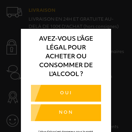
LIVRAISON
LIVRAISON EN 24H ET GRATUITE AU-
DELÀ DE 100€ D'ACHAT (hors consignes)
AVEZ-VOUS L'ÂGE
PAIEMENT SÉCURISÉ
LÉGAL POUR
Payer en toute sérénité avec nos partenaires
ACHETER OU
CONSOMMER DE
AIDE
L'ALCOOL ?
Nos conseillers sont à votre disposition
OUI
SÉLECTION & QUALITÉ
Des produits sélectionnés avec soins
NON
SERVICE
Des solutions adaptées à vos événements
L’abus d’alcool est dangereux pour la santé.