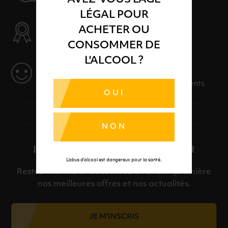
LÉGAL POUR
SÉLECTION & QUALITÉ
ACHETER OU
Des produits sélectionnés avec soins
CONSOMMER DE
L'ALCOOL ?
SERVICE
Des solutions adaptées à vos événements
OUI
NON
INSCRIPTION À LA NEWSLETTER
L’abus d’alcool est dangereux pour la santé.
Restez informé et découvrez en avant-première
nos meilleures offres et nos actualités.
JE M'INSCRIS