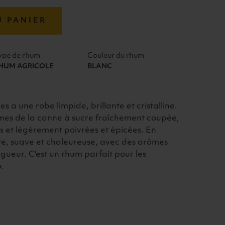
U PANIER
ype de rhum
Couleur du rhum
HUM AGRICOLE
BLANC
 a une robe limpide, brillante et cristalline.
es de la canne à sucre fraîchement coupée,
ées et légèrement poivrées et épicées. En
tte, suave et chaleureuse, avec des arômes
ngueur. C'est un rhum parfait pour les
o.