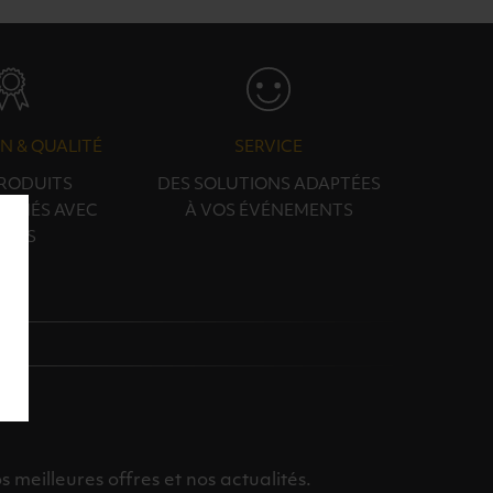
N & QUALITÉ
SERVICE
PRODUITS
DES SOLUTIONS ADAPTÉES
ONNÉS AVEC
À VOS ÉVÉNEMENTS
OINS
meilleures offres et nos actualités.