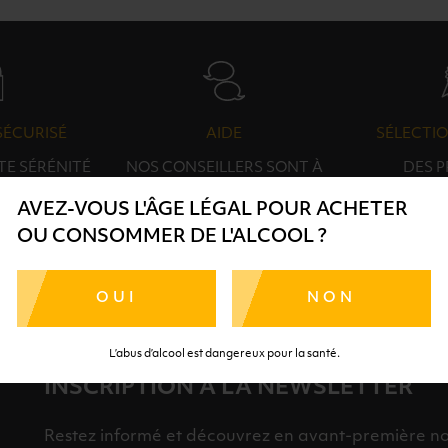
SÉCURISÉ
AIDE
SÉLECTIO
TE SÉRÉNITÉ
NOS CONSEILLERS SONT À
DES 
RTENAIRES
VOTRE DISPOSITION
SÉLECTI
AVEZ-VOUS L'ÂGE LÉGAL POUR ACHETER
S
OU CONSOMMER DE L'ALCOOL ?
OUI
NON
L’abus d’alcool est dangereux pour la santé.
INSCRIPTION À LA NEWSLETTER
Restez informé et découvrez en avant-première nos 