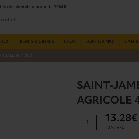
ble dès
demain
à partir de
14h30
UEUX
BIÈRES & CIDRES
EAUX
SOFT DRINKS
CAFÉS,
COLE 40° 70cl
SAINT-JAM
AGRICOLE 4
13
.28€
quantité
de
18.97 €/L
SAINT-