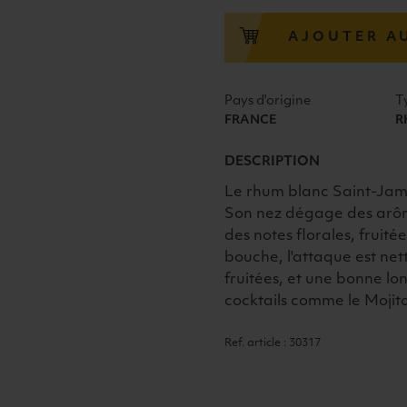
JAMES
RHUM
AJOUTER A
BLANC
AGRICOLE
40°
Pays d'origine
T
70cl
FRANCE
R
DESCRIPTION
Le rhum blanc Saint-James
Son nez dégage des arôm
des notes florales, fruit
bouche, l'attaque est ne
fruitées, et une bonne lo
cocktails comme le Mojit
Ref. article : 30317