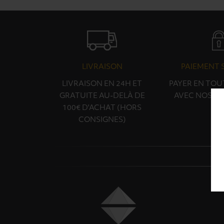
LIVRAISON
PAIEMENT 
LIVRAISON EN 24H ET
PAYER EN TOU
GRATUITE AU-DELÀ DE
AVEC NOS PA
100€ D'ACHAT (HORS
CONSIGNES)