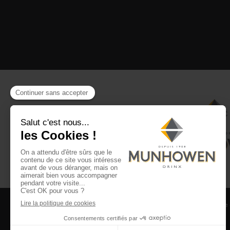
CGV
CGU Club Drinx
Mentions légales
Politique
©2026 Munhowen Drinx / Tous droits réservés