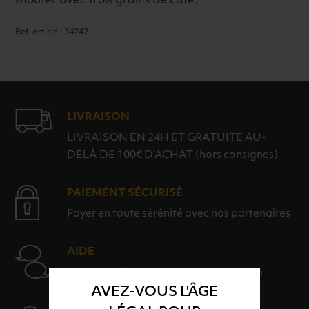
shooter avec trois grains de café.
Ref. article : 34242
LIVRAISON
LIVRAISON EN 24H ET GRATUITE AU-
DELÀ DE 100€ D'ACHAT (hors consignes)
PAIEMENT SÉCURISÉ
Payer en toute sérénité avec nos partenaires
AIDE
Nos conseillers sont à votre disposition
AVEZ-VOUS L'ÂGE