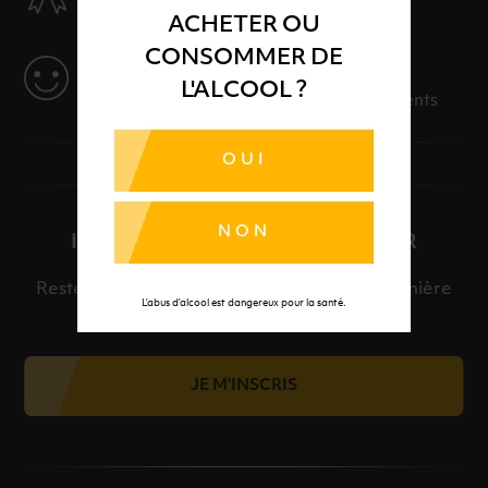
Des produits sélectionnés avec soins
ACHETER OU
CONSOMMER DE
SERVICE
L'ALCOOL ?
Des solutions adaptées à vos événements
OUI
NON
INSCRIPTION À LA NEWSLETTER
Restez informé et découvrez en avant-première
L’abus d’alcool est dangereux pour la santé.
nos meilleures offres et nos actualités.
JE M'INSCRIS