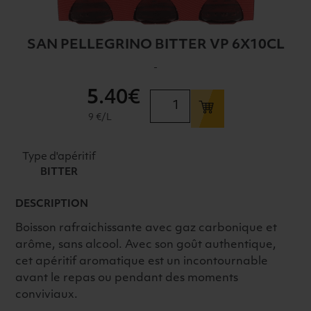
SAN PELLEGRINO BITTER VP 6X10CL
-
5
.40€
quantité
de
9 €/L
SAN
PELLEGRINO
Type d'apéritif
BITTER
BITTER
VP
6X10CL
DESCRIPTION
Boisson rafraichissante avec gaz carbonique et
arôme, sans alcool. Avec son goût authentique,
cet apéritif aromatique est un incontournable
avant le repas ou pendant des moments
conviviaux.