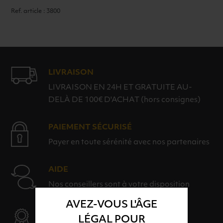
Ref. article : 3800
LIVRAISON
LIVRAISON EN 24H ET GRATUITE AU-
DELÀ DE 100€ D'ACHAT (hors consignes)
PAIEMENT SÉCURISÉ
Payer en toute sérénité avec nos partenaires
AIDE
Nos conseillers sont à votre disposition
AVEZ-VOUS L'ÂGE
SÉLECTION & QUALITÉ
LÉGAL POUR