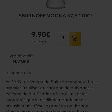
SMIRNOFF VODKA 37,5° 70CL
-
9
.90€
quantité
de
14.14 €/L
SMIRNOFF
VODKA
Type de vodka
37,5°
NATURE
70CL
DESCRIPTION
En 1749, un savant de Saint Petersbourg fut le
premier à utiliser du charbon de bois dans le
système de purification afin d'éliminer les
impuretés que la distillation traditionnelle
occasionnait : c'est ce procédé de filtrage