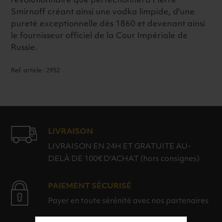
révolutionnaire que perfectionnera Pierre
Smirnoff créant ainsi une vodka limpide, d'une
pureté exceptionnelle dès 1860 et devenant ainsi
le fournisseur officiel de la Cour Impériale de
Russie.
Ref. article : 2952
LIVRAISON
LIVRAISON EN 24H ET GRATUITE AU-
DELÀ DE 100€ D'ACHAT (hors consignes)
PAIEMENT SÉCURISÉ
Payer en toute sérénité avec nos partenaires