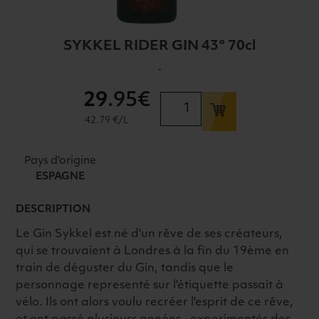
SYKKEL RIDER GIN 43° 70cl
-
29
.95€
quantité
de
42.79 €/L
SYKKEL
RIDER
Pays d'origine
GIN
ESPAGNE
43°
70cl
DESCRIPTION
Le Gin Sykkel est né d'un rêve de ses créateurs,
qui se trouvaient à Londres à la fin du 19ème en
train de déguster du Gin, tandis que le
personnage representé sur l'étiquette passait à
vélo. Ils ont alors voulu recréer l'esprit de ce rêve,