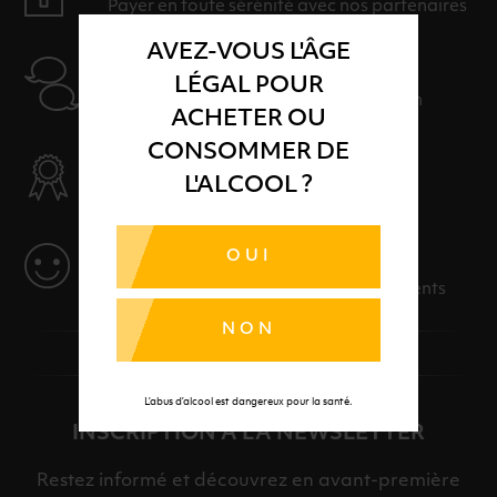
Payer en toute sérénité avec nos partenaires
AVEZ-VOUS L'ÂGE
AIDE
LÉGAL POUR
Nos conseillers sont à votre disposition
ACHETER OU
CONSOMMER DE
SÉLECTION & QUALITÉ
L'ALCOOL ?
Des produits sélectionnés avec soins
OUI
SERVICE
Des solutions adaptées à vos événements
NON
L’abus d’alcool est dangereux pour la santé.
INSCRIPTION À LA NEWSLETTER
Restez informé et découvrez en avant-première