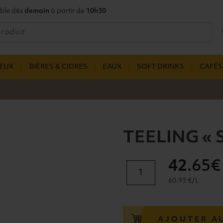
ble dès
demain
à partir de
10h30
UEUX
BIÈRES & CIDRES
EAUX
SOFT DRINKS
CAFÉS,
TEELING « 
42
.65€
quantité
de
60.93 €/L
TEELING
"SINGLE
MALT"
AJOUTER A