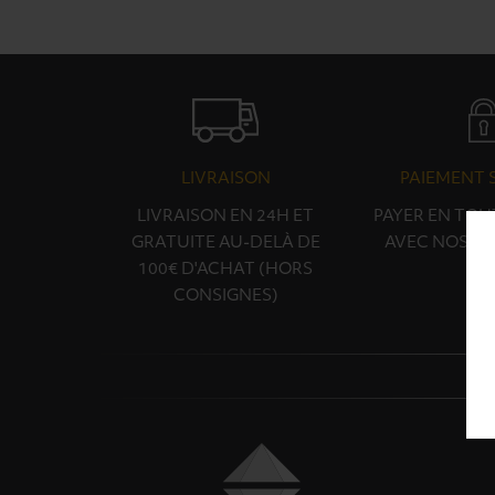
LIVRAISON
PAIEMENT 
LIVRAISON EN 24H ET
PAYER EN TOU
GRATUITE AU-DELÀ DE
AVEC NOS PA
100€ D'ACHAT (HORS
CONSIGNES)