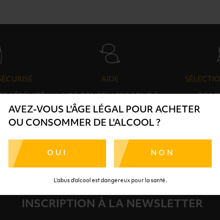
SÉCURISÉ
AIDE
SÉLECTIO
TE SÉRÉNITÉ
NOS CONSEILLERS SONT À
DES 
RTENAIRES
VOTRE DISPOSITION
SÉLECTI
AVEZ-VOUS L'ÂGE LÉGAL POUR ACHETER
S
OU CONSOMMER DE L'ALCOOL ?
OUI
NON
L’abus d’alcool est dangereux pour la santé.
INSCRIPTION À LA NEWSLETTER