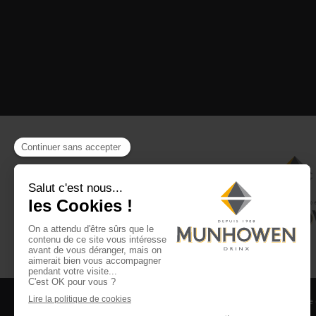
CGV
CGU Club Drinx
Mentions légales
Politique