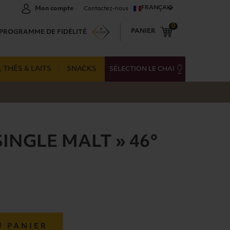
FRANÇAIS
Mon compte
Contactez-nous
0
PANIER
PROGRAMME DE FIDÉLITÉ
 THÉS & LAITS
SNACKS
SÉLECTION LE CHAI
SINGLE MALT » 46°
U PANIER