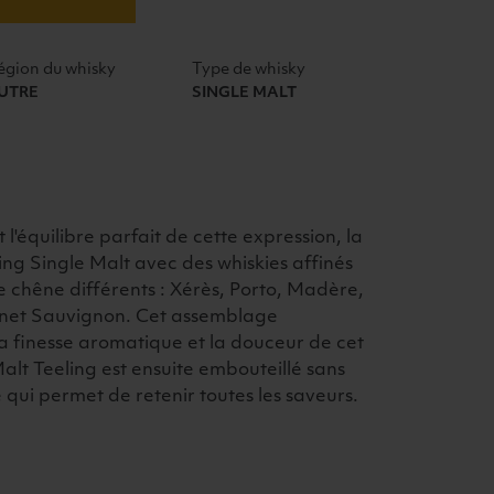
égion du whisky
Type de whisky
UTRE
SINGLE MALT
t l'équilibre parfait de cette expression, la
ling Single Malt avec des whiskies affinés
e chêne différents : Xérès, Porto, Madère,
net Sauvignon. Cet assemblage
la finesse aromatique et la douceur de cet
Malt Teeling est ensuite embouteillé sans
e qui permet de retenir toutes les saveurs.