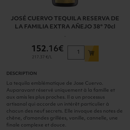
JOSÉ CUERVO TEQUILA RESERVA DE
LA FAMILIA EXTRA AÑEJO 38° 70cl
-
152
.16€
quantité
de
217.37 €/L
JOSÉ
CUERVO
DESCRIPTION
TEQUILA
RESERVA
La tequila emblématique de Jose Cuervo.
DE
Auparavant réservé uniquement à la famille et
LA
aux amis les plus proches. Il a un processus
FAMILIA
artisanal qui accorde un intérêt particulier à
EXTRA
chacun des neuf secrets. Elle invoque des notes de
AÑEJO
chêne, d'amandes grillées, vanille, cannelle, une
38°
finale complexe et douce.