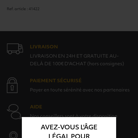
70cl
Ref. article : 41422
LIVRAISON
LIVRAISON EN 24H ET GRATUITE AU-
DELÀ DE 100€ D'ACHAT (hors consignes)
PAIEMENT SÉCURISÉ
Payer en toute sérénité avec nos partenaires
AIDE
Nos conseillers sont à votre disposition
AVEZ-VOUS L'ÂGE
SÉLECTION & QUALITÉ
LÉGAL POUR