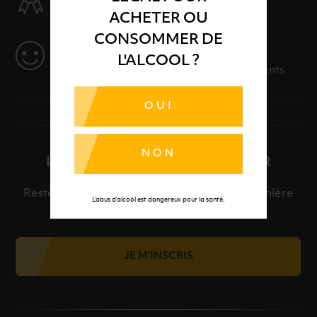
Des produits sélectionnés avec soins
ACHETER OU
CONSOMMER DE
SERVICE
L'ALCOOL ?
Des solutions adaptées à vos événements
OUI
NON
INSCRIPTION À LA NEWSLETTER
Restez informé et découvrez en avant-première
L’abus d’alcool est dangereux pour la santé.
nos meilleures offres et nos actualités.
JE M'INSCRIS