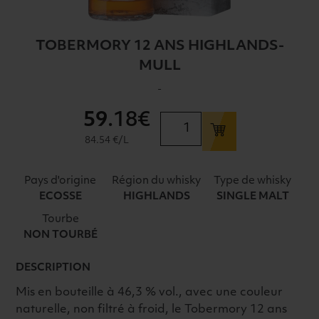
TOBERMORY 12 ANS HIGHLANDS-
MULL
-
59
.18€
quantité
de
84.54 €/L
TOBERMORY
12
Pays d'origine
Région du whisky
Type de whisky
ANS
ECOSSE
HIGHLANDS
SINGLE MALT
HIGHLANDS-
Tourbe
MULL
NON TOURBÉ
DESCRIPTION
Mis en bouteille à 46,3 % vol., avec une couleur
naturelle, non filtré à froid, le Tobermory 12 ans