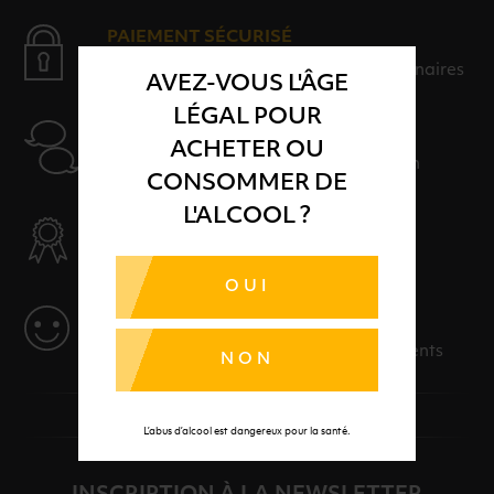
PAIEMENT SÉCURISÉ
Payer en toute sérénité avec nos partenaires
AVEZ-VOUS L'ÂGE
LÉGAL POUR
AIDE
ACHETER OU
Nos conseillers sont à votre disposition
CONSOMMER DE
L'ALCOOL ?
SÉLECTION & QUALITÉ
Des produits sélectionnés avec soins
OUI
SERVICE
Des solutions adaptées à vos événements
NON
L’abus d’alcool est dangereux pour la santé.