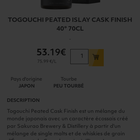
TOGOUCHI PEATED ISLAY CASK FINISH
40° 70CL
-
53
.19€
quantité
de
75.99 €/L
TOGOUCHI
PEATED
Pays d'origine
Tourbe
ISLAY
JAPON
PEU TOURBÉ
CASK
FINISH
DESCRIPTION
40°
Togouchi Peated Cask Finish est un mélange du
70CL
monde japonais avec un caractère écossais créé
par Sakurao Brewery & Distillery à partir d'un
mélange de single malts et de whiskies de grain