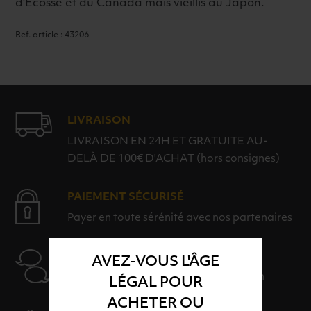
d'Écosse et du Canada mais vieillis au Japon.
Ref. article : 43206
LIVRAISON
LIVRAISON EN 24H ET GRATUITE AU-
DELÀ DE 100€ D'ACHAT (hors consignes)
PAIEMENT SÉCURISÉ
Payer en toute sérénité avec nos partenaires
AIDE
AVEZ-VOUS L'ÂGE
Nos conseillers sont à votre disposition
LÉGAL POUR
ACHETER OU