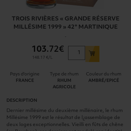
TROIS RIVIÈRES « GRANDE RÉSERVE
MILLÉSIME 1999 » 42° MARTINIQUE
-
103
.72€
quantité
de
148.17 €/L
TROIS
RIVIÈRES
Pays d'origine
Type de rhum
Couleur du rhum
"GRANDE
FRANCE
RHUM
AMBRÉ/EPICÉ
RÉSERVE
AGRICOLE
MILLÉSIME
1999"
DESCRIPTION
42°
Dernier millésime du deuxième millénaire, le rhum
MARTINIQUE
Millésime 1999 est le résultat de l¿assemblage de
deux loges exceptionnelles. Vieilli en fûts de chêne