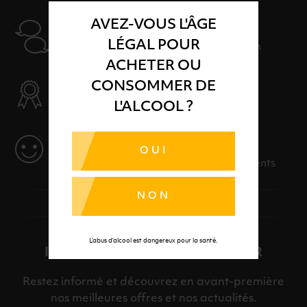
AVEZ-VOUS L'ÂGE
AIDE
LÉGAL POUR
Nos conseillers sont à votre disposition
ACHETER OU
SÉLECTION & QUALITÉ
CONSOMMER DE
Des produits sélectionnés avec soins
L'ALCOOL ?
SERVICE
OUI
Des solutions adaptées à vos événements
NON
L’abus d’alcool est dangereux pour la santé.
INSCRIPTION À LA NEWSLETTER
Restez informé et découvrez en avant-première
nos meilleures offres et nos actualités.