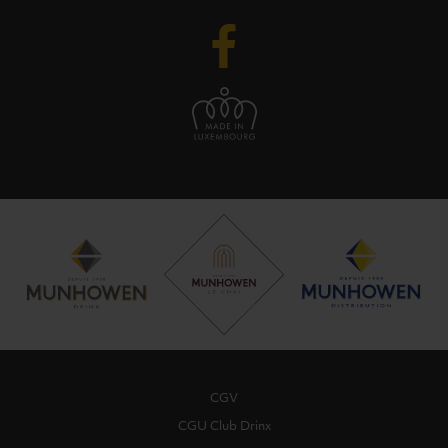
CGV
CGU Club Drinx