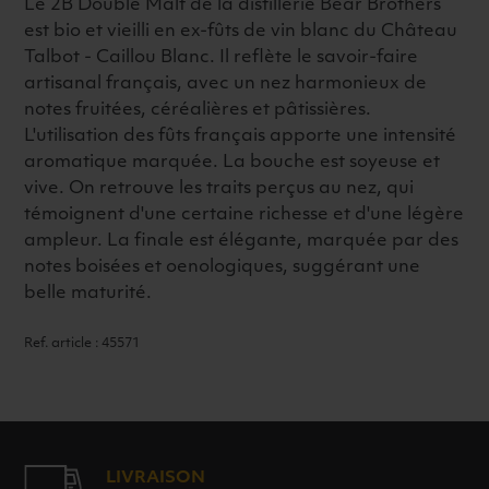
Le 2B Double Malt de la distillerie Bear Brothers
est bio et vieilli en ex-fûts de vin blanc du Château
Talbot - Caillou Blanc. Il reflète le savoir-faire
artisanal français, avec un nez harmonieux de
notes fruitées, céréalières et pâtissières.
L'utilisation des fûts français apporte une intensité
aromatique marquée. La bouche est soyeuse et
vive. On retrouve les traits perçus au nez, qui
témoignent d'une certaine richesse et d'une légère
ampleur. La finale est élégante, marquée par des
notes boisées et oenologiques, suggérant une
belle maturité.
Ref. article : 45571
LIVRAISON