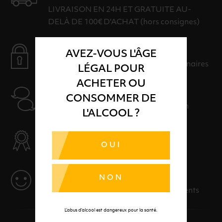
LIVRAISON EN 24H ET GRATUITE AU-
DELÀ DE 100€ D'ACHAT (hors consignes)
PAIEMENT SÉCURISÉ
AVEZ-VOUS L'ÂGE
Payer en toute sérénité avec nos partenaires
LÉGAL POUR
ACHETER OU
AIDE
CONSOMMER DE
Nos conseillers sont à votre disposition
L'ALCOOL ?
SÉLECTION & QUALITÉ
OUI
Des produits sélectionnés avec soins
SERVICE
NON
Des solutions adaptées à vos événements
L’abus d’alcool est dangereux pour la santé.