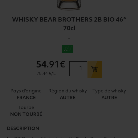
WHISKY BEAR BROTHERS 2B BIO 46°
70cl
-
54
.91€
quantité
de
78.44 €/L
WHISKY
BEAR
Pays d'origine
Région du whisky
Type de whisky
BROTHERS
FRANCE
AUTRE
AUTRE
2B
Tourbe
BIO
NON TOURBÉ
46°
70cl
DESCRIPTION