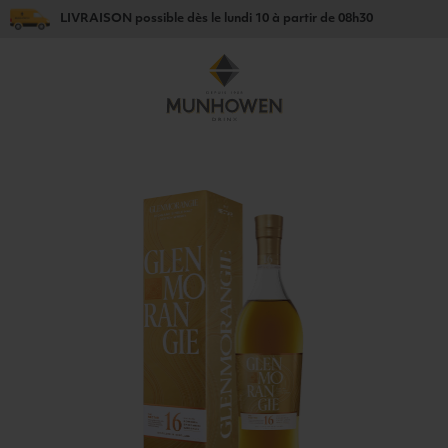
LIVRAISON
possible dès le
lundi 10
à partir de
08h30