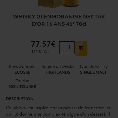
WHISKY GLENMORANGIE NECTAR
D’OR 16 ANS 46° 70cl
-
77
.57€
quantité
de
110.81 €/L
WHISKY
GLENMORANGIE
Pays d'origine
Région du whisky
Type de whisky
NECTAR
ECOSSE
HIGHLANDS
SINGLE MALT
D'OR
Tourbe
16
NON TOURBÉ
ANS
46°
DESCRIPTION
70cl
Ce whisky est inspiré par la pâtisserie française, ce
qui lui donne une complexité digne d'un dessert. Il