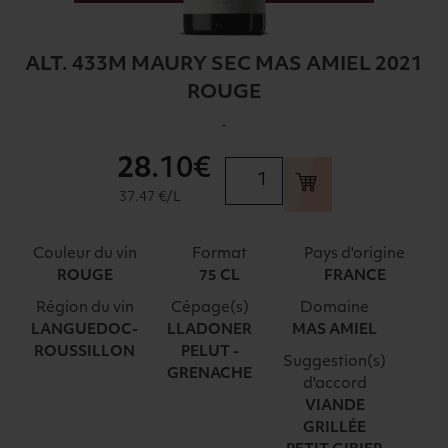
ALT. 433M MAURY SEC MAS AMIEL 2021
ROUGE
-
28
.10€
quantité
de
37.47 €/L
ALT.
433M
Couleur du vin
Format
Pays d'origine
MAURY
ROUGE
75 CL
FRANCE
SEC
Région du vin
Cépage(s)
Domaine
MAS
LANGUEDOC-
LLADONER
MAS AMIEL
AMIEL
ROUSSILLON
PELUT -
2021
Suggestion(s)
GRENACHE
ROUGE
d'accord
VIANDE
GRILLÉE