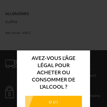
ALLERGÈNES
Sulfite
Ref. article : 43872
AVEZ-VOUS L'ÂGE
LIVRAISON
LÉGAL POUR
LIVRAISON EN 24H ET GRATUITE AU-
ACHETER OU
DELÀ DE 100€ D'ACHAT (hors consignes)
CONSOMMER DE
L'ALCOOL ?
PAIEMENT SÉCURISÉ
Payer en toute sérénité avec nos partenaires
OUI