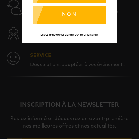
AIDE
Nos conseillers sont à votre disposition
NON
SÉLECTION & QUALITÉ
L’abus d’alcool est dangereux pour la santé.
Des produits sélectionnés avec soins
SERVICE
Des solutions adaptées à vos événements
INSCRIPTION À LA NEWSLETTER
Restez informé et découvrez en avant-première
nos meilleures offres et nos actualités.