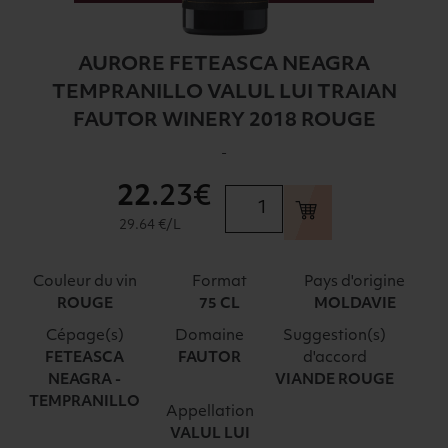
AURORE FETEASCA NEAGRA
TEMPRANILLO VALUL LUI TRAIAN
FAUTOR WINERY 2018 ROUGE
-
22
.23€
quantité
de
29.64 €/L
AURORE
FETEASCA
Couleur du vin
Format
Pays d'origine
NEAGRA
ROUGE
75 CL
MOLDAVIE
TEMPRANILLO
Cépage(s)
Domaine
Suggestion(s)
VALUL
d'accord
FETEASCA
FAUTOR
LUI
NEAGRA -
VIANDE ROUGE
TRAIAN
TEMPRANILLO
FAUTOR
Appellation
VALUL LUI
WINERY