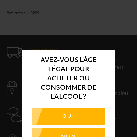
Ref. article : 40229
LIVRAISON
AVEZ-VOUS L'ÂGE
LIVRAISON EN 24H ET GRATUITE AU-
DELÀ DE 100€ D'ACHAT (hors consignes)
LÉGAL POUR
ACHETER OU
PAIEMENT SÉCURISÉ
CONSOMMER DE
Payer en toute sérénité avec nos partenaires
L'ALCOOL ?
AIDE
OUI
Nos conseillers sont à votre disposition
SÉLECTION & QUALITÉ
NON