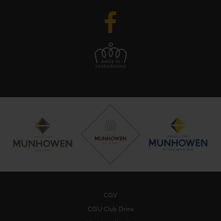
CGV
CGU Club Drinx