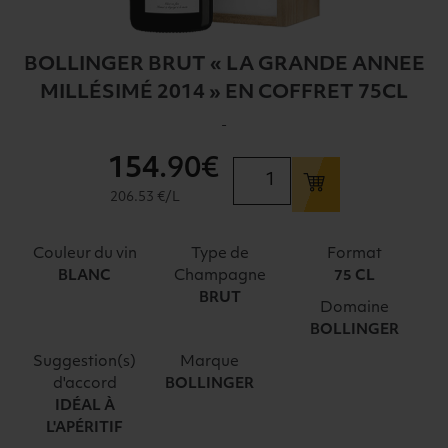
BOLLINGER BRUT « LA GRANDE ANNEE
MILLÉSIMÉ 2014 » EN COFFRET 75CL
-
154
.90€
quantité
de
206.53 €/L
BOLLINGER
BRUT
Couleur du vin
Type de
Format
"LA
Champagne
BLANC
75 CL
GRANDE
BRUT
Domaine
ANNEE
BOLLINGER
MILLÉSIMÉ
2014"
Suggestion(s)
Marque
EN
d'accord
BOLLINGER
IDÉAL À
COFFRET
L'APÉRITIF
75CL