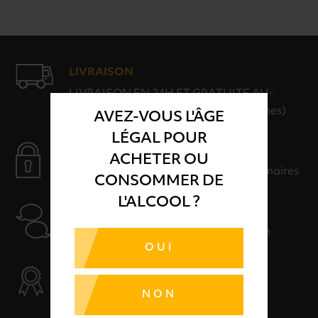
LIVRAISON
LIVRAISON EN 24H ET GRATUITE AU-
DELÀ DE 100€ D'ACHAT (hors consignes)
AVEZ-VOUS L'ÂGE
LÉGAL POUR
PAIEMENT SÉCURISÉ
ACHETER OU
Payer en toute sérénité avec nos partenaires
CONSOMMER DE
L'ALCOOL ?
AIDE
Nos conseillers sont à votre disposition
OUI
SÉLECTION & QUALITÉ
Des produits sélectionnés avec soins
NON