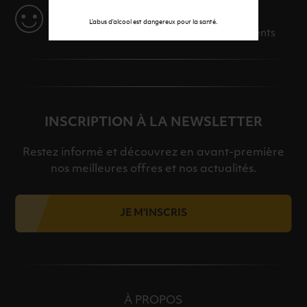
SERVICE
L’abus d’alcool est dangereux pour la santé.
Des solutions adaptées à vos événements
INSCRIPTION À LA NEWSLETTER
Restez informé et découvrez en avant-première
nos meilleures offres et nos actualités.
JE M'INSCRIS
À PROPOS