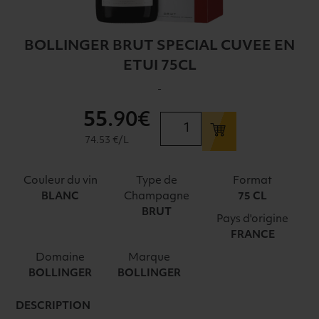
BOLLINGER BRUT SPECIAL CUVEE EN
ETUI 75CL
-
55
.90€
quantité
de
74.53 €/L
BOLLINGER
BRUT
Couleur du vin
Type de
Format
SPECIAL
Champagne
BLANC
75 CL
CUVEE
BRUT
Pays d'origine
EN
FRANCE
ETUI
75CL
Domaine
Marque
BOLLINGER
BOLLINGER
DESCRIPTION