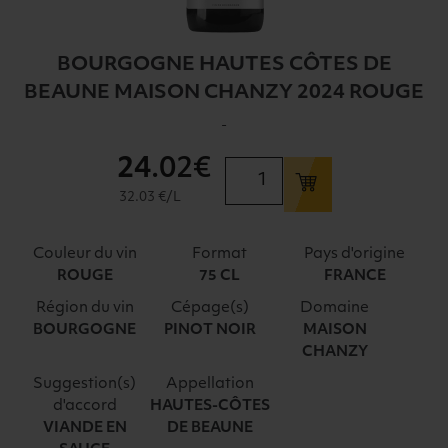
BOURGOGNE HAUTES CÔTES DE
BEAUNE MAISON CHANZY 2024 ROUGE
-
24
.02€
quantité
de
32.03 €/L
BOURGOGNE
HAUTES
Couleur du vin
Format
Pays d'origine
CÔTES
ROUGE
75 CL
FRANCE
DE
Région du vin
Cépage(s)
Domaine
BEAUNE
BOURGOGNE
PINOT NOIR
MAISON
MAISON
CHANZY
CHANZY
2024
Suggestion(s)
Appellation
d'accord
HAUTES-CÔTES
ROUGE
VIANDE EN
DE BEAUNE