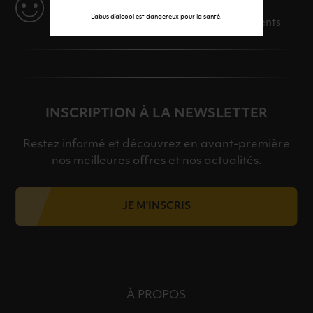
SERVICE
L’abus d’alcool est dangereux pour la santé.
Des solutions adaptées à vos événements
INSCRIPTION À LA NEWSLETTER
Restez informé et découvrez en avant-première
nos meilleures offres et nos actualités.
JE M'INSCRIS
À PROPOS