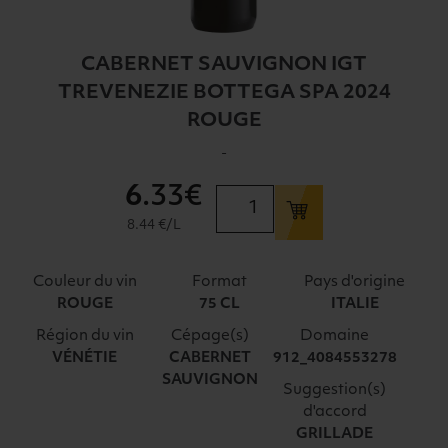
CABERNET SAUVIGNON IGT
TREVENEZIE BOTTEGA SPA 2024
ROUGE
-
6
.33€
quantité
de
8.44 €/L
CABERNET
SAUVIGNON
Couleur du vin
Format
Pays d'origine
IGT
ROUGE
75 CL
ITALIE
TREVENEZIE
Région du vin
Cépage(s)
Domaine
BOTTEGA
VÉNÉTIE
CABERNET
912_4084553278
SPA
SAUVIGNON
2024
Suggestion(s)
ROUGE
d'accord
GRILLADE