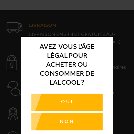
LIVRAISON
LIVRAISON EN 24H ET GRATUITE AU-
DELÀ DE 100€ D'ACHAT (hors consignes)
AVEZ-VOUS L'ÂGE
LÉGAL POUR
PAIEMENT SÉCURISÉ
ACHETER OU
Payer en toute sérénité avec nos partenaires
CONSOMMER DE
L'ALCOOL ?
AIDE
Nos conseillers sont à votre disposition
OUI
SÉLECTION & QUALITÉ
Des produits sélectionnés avec soins
NON