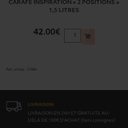
CARAFE INSPIRATION « 2 POSITIONS »
1,5 LITRES
-
42
.00€
quantité
de
CARAFE
INSPIRATION
"2
POSITIONS"
Ref. article : 27484
1,5
LITRES
LIVRAISON
LIVRAISON EN 24H ET GRATUITE AU-
DELÀ DE 100€ D'ACHAT (hors consignes)