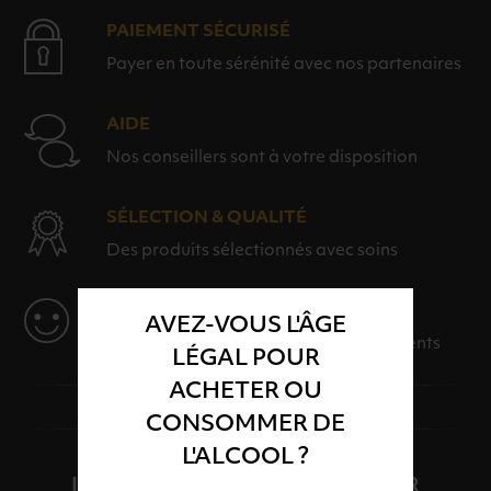
PAIEMENT SÉCURISÉ
Payer en toute sérénité avec nos partenaires
AIDE
Nos conseillers sont à votre disposition
SÉLECTION & QUALITÉ
Des produits sélectionnés avec soins
SERVICE
AVEZ-VOUS L'ÂGE
Des solutions adaptées à vos événements
LÉGAL POUR
ACHETER OU
CONSOMMER DE
L'ALCOOL ?
INSCRIPTION À LA NEWSLETTER