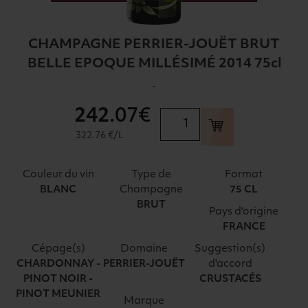
CHAMPAGNE PERRIER-JOUËT BRUT
BELLE EPOQUE MILLÉSIMÉ 2014 75cl
-
242
.07€
quantité
de
322.76 €/L
CHAMPAGNE
PERRIER-
Couleur du vin
Type de
Format
JOUËT
Champagne
BLANC
75 CL
BRUT
BRUT
Pays d'origine
BELLE
FRANCE
EPOQUE
MILLÉSIMÉ
Cépage(s)
Domaine
Suggestion(s)
2014
d'accord
CHARDONNAY -
PERRIER-JOUËT
PINOT NOIR -
75cl
CRUSTACÉS
PINOT MEUNIER
Marque