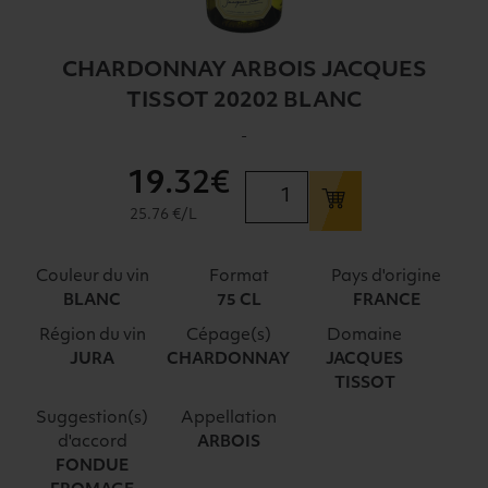
CHARDONNAY ARBOIS JACQUES
TISSOT 20202 BLANC
-
19
.32€
quantité
de
25.76 €/L
CHARDONNAY
ARBOIS
Couleur du vin
Format
Pays d'origine
JACQUES
BLANC
75 CL
FRANCE
TISSOT
Région du vin
Cépage(s)
Domaine
20202
JURA
CHARDONNAY
JACQUES
BLANC
TISSOT
Suggestion(s)
Appellation
d'accord
ARBOIS
FONDUE