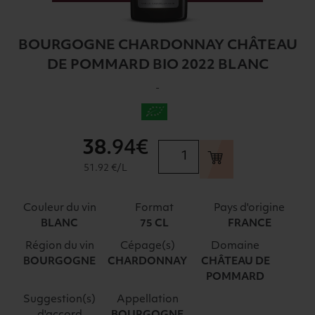
BOURGOGNE CHARDONNAY CHÂTEAU
DE POMMARD BIO 2022 BLANC
-
38
.94€
quantité
de
51.92 €/L
BOURGOGNE
CHARDONNAY
Couleur du vin
Format
Pays d'origine
CHÂTEAU
BLANC
75 CL
FRANCE
DE
Région du vin
Cépage(s)
Domaine
POMMARD
BOURGOGNE
CHARDONNAY
CHÂTEAU DE
BIO
POMMARD
2022
BLANC
Suggestion(s)
Appellation