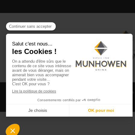
CGV
CGU Club Drinx
Mentions légales
Politique
©2026 Munhowen Drinx / Tous droits réservés