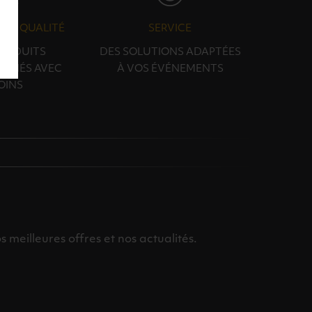
N & QUALITÉ
SERVICE
PRODUITS
DES SOLUTIONS ADAPTÉES
ONNÉS AVEC
À VOS ÉVÉNEMENTS
OINS
meilleures offres et nos actualités.