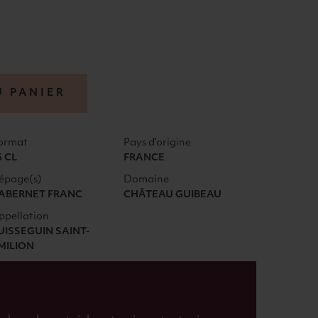
U PANIER
ormat
Pays d'origine
5 CL
FRANCE
épage(s)
Domaine
ABERNET FRANC
CHÂTEAU GUIBEAU
ppellation
UISSEGUIN SAINT-
MILION