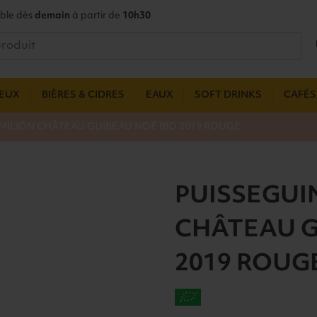
ble dès
demain
à partir de
10h30
UEUX
BIÈRES & CIDRES
EAUX
SOFT DRINKS
CAFÉS,
MILION CHÂTEAU GUIBEAU NOÉ BIO 2019 ROUGE
PUISSEGUI
CHÂTEAU G
2019 ROUG