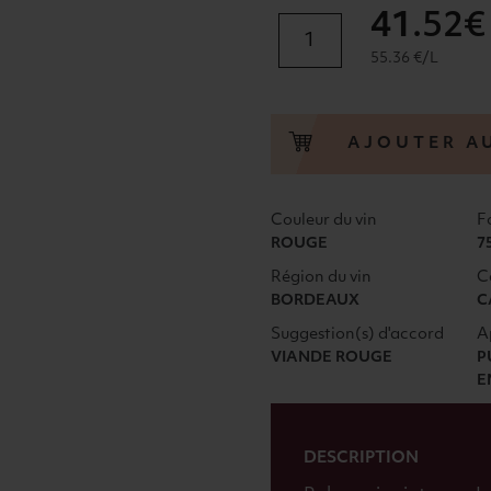
41
.52€
quantité
de
55.36 €/L
PUISSEGUIN
SAINT-
EMILION
AJOUTER A
CHÂTEAU
GUIBEAU
NOÉ
Couleur du vin
F
BIO
ROUGE
7
2019
Région du vin
C
ROUGE
BORDEAUX
C
Suggestion(s) d'accord
A
VIANDE ROUGE
P
E
DESCRIPTION