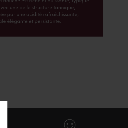
a bouche est riche et puissante, typique
vec une belle structure tannique,
ée par une acidité rafraîchissante,
ale élégante et persistante.