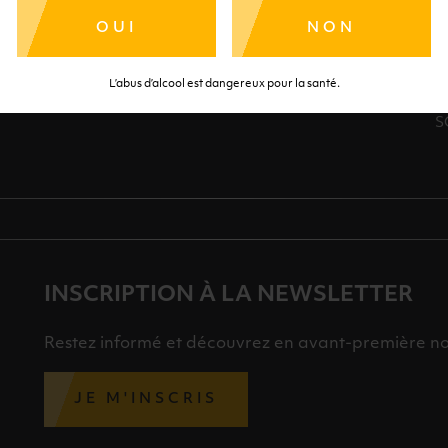
OUI
NON
SÉCURISÉ
AIDE
SÉLECTIO
TE SÉRÉNITÉ
NOS CONSEILLERS SONT À
DES 
L’abus d’alcool est dangereux pour la santé.
RTENAIRES
VOTRE DISPOSITION
SÉLECTI
S
INSCRIPTION À LA NEWSLETTER
Restez informé et découvrez en avant-première nos 
JE M'INSCRIS