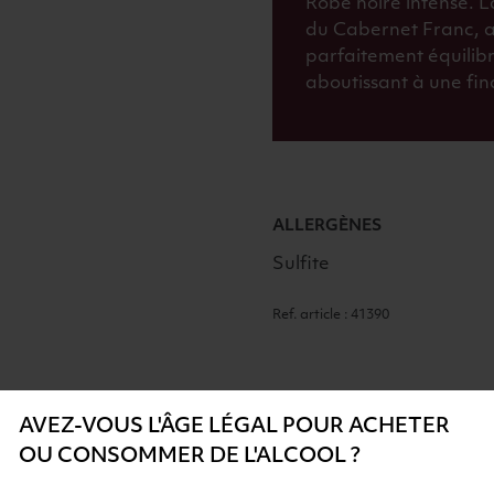
Robe noire intense. L
du Cabernet Franc, a
parfaitement équilibr
aboutissant à une fin
ALLERGÈNES
Sulfite
Ref. article : 41390
AVEZ-VOUS L'ÂGE LÉGAL POUR ACHETER
OU CONSOMMER DE L'ALCOOL ?