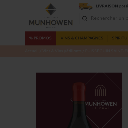
LIVRAISON
possi
% PROMOS
VINS & CHAMPAGNES
SPIRIT
/
/
Accueil
Vins & Vins pétillants
PUISSEGUIN SAINT-E