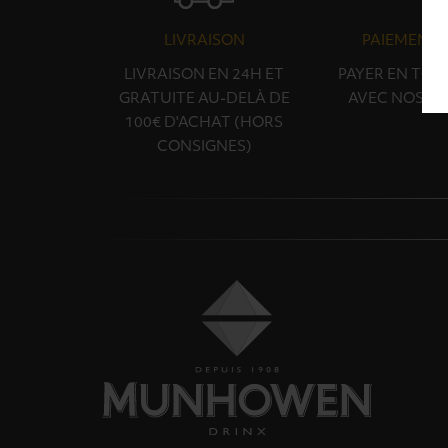
LIVRAISON
PAIEMENT 
LIVRAISON EN 24H ET
PAYER EN TOU
GRATUITE AU-DELÀ DE
AVEC NOS PA
100€ D'ACHAT (HORS
CONSIGNES)