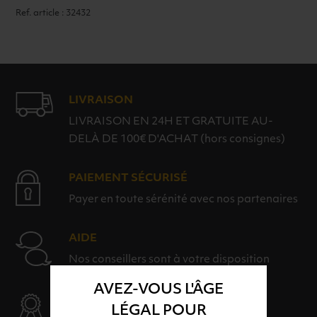
Ref. article : 32432
LIVRAISON
LIVRAISON EN 24H ET GRATUITE AU-
DELÀ DE 100€ D'ACHAT (hors consignes)
PAIEMENT SÉCURISÉ
Payer en toute sérénité avec nos partenaires
AIDE
Nos conseillers sont à votre disposition
AVEZ-VOUS L'ÂGE
SÉLECTION & QUALITÉ
LÉGAL POUR