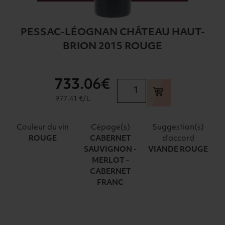
PESSAC-LÉOGNAN CHÂTEAU HAUT-
BRION 2015 ROUGE
-
733
.06€
quantité
de
977.41 €/L
PESSAC-
LÉOGNAN
Couleur du vin
Cépage(s)
Suggestion(s)
CHÂTEAU
d'accord
ROUGE
CABERNET
HAUT-
SAUVIGNON -
VIANDE ROUGE
BRION
MERLOT -
2015
CABERNET
ROUGE
FRANC