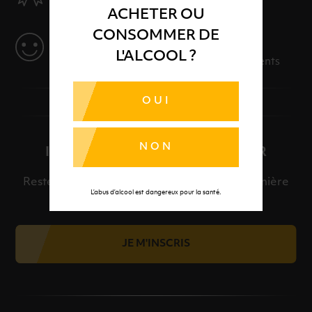
Des produits sélectionnés avec soins
ACHETER OU
CONSOMMER DE
SERVICE
L'ALCOOL ?
Des solutions adaptées à vos événements
OUI
NON
INSCRIPTION À LA NEWSLETTER
Restez informé et découvrez en avant-première
L’abus d’alcool est dangereux pour la santé.
nos meilleures offres et nos actualités.
JE M'INSCRIS