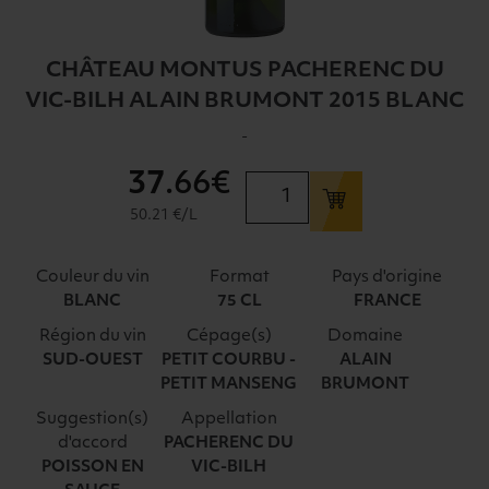
CHÂTEAU MONTUS PACHERENC DU
VIC-BILH ALAIN BRUMONT 2015 BLANC
-
37
.66€
quantité
de
50.21 €/L
CHÂTEAU
MONTUS
Couleur du vin
Format
Pays d'origine
PACHERENC
BLANC
75 CL
FRANCE
DU
Région du vin
Cépage(s)
Domaine
VIC-
SUD-OUEST
PETIT COURBU -
ALAIN
BILH
PETIT MANSENG
BRUMONT
ALAIN
BRUMONT
Suggestion(s)
Appellation
d'accord
PACHERENC DU
2015
POISSON EN
VIC-BILH
BLANC