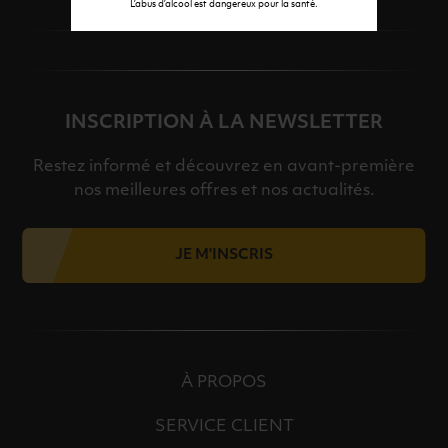
L’abus d’alcool est dangereux pour la santé.
INSCRIPTION À LA NEWSLETTER
Restez informé et découvrez en avant-première
nos meilleures offres et nos actualités.
JE M'INSCRIS
À PROPOS
SERVICE CLIENT