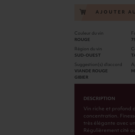
MONTUS
LA
AJOUTER A
TYRE
ALAIN
BRUMONT
Couleur du vin
F
2008
ROUGE
7
ROUGE
Région du vin
C
SUD-OUEST
T
Suggestion(s) d'accord
A
VIANDE ROUGE
M
GIBIER
DESCRIPTION
Vin riche et profond
concentration. Finess
très élégante avec une
Régulièrement cité au