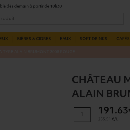
ble dès
demain
à partir de
10h30
UEUX
BIÈRES & CIDRES
EAUX
SOFT DRINKS
CAFÉS,
 TYRE ALAIN BRUMONT 2008 ROUGE
CHÂTEAU 
ALAIN BRU
191
.63
quantité
de
255.51 €/L
CHÂTEAU