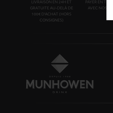
LIVRAISON EN 24H ET
PAYER EN TOU
GRATUITE AU-DELÀ DE
AVEC NOS PA
100€ D'ACHAT (HORS
CONSIGNES)