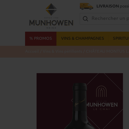
LIVRAISON
possi
% PROMOS
VINS & CHAMPAGNES
SPIRIT
/
/
Accueil
Vins & Vins pétillants
CHÂTEAU MONTUS LA