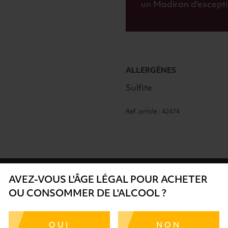
un Madiran d'excepti
ALLERGÈNES
Sulfite
Ref. article : 42474
AVEZ-VOUS L'ÂGE LÉGAL POUR ACHETER
OU CONSOMMER DE L'ALCOOL ?
SÉCURISÉ
AIDE
SÉLECTIO
OUI
NON