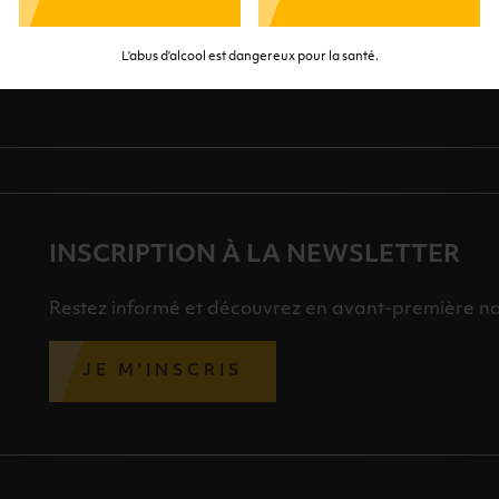
TE SÉRÉNITÉ
NOS CONSEILLERS SONT À
DES 
RTENAIRES
VOTRE DISPOSITION
SÉLECTI
L’abus d’alcool est dangereux pour la santé.
S
INSCRIPTION À LA NEWSLETTER
Restez informé et découvrez en avant-première nos 
JE M'INSCRIS