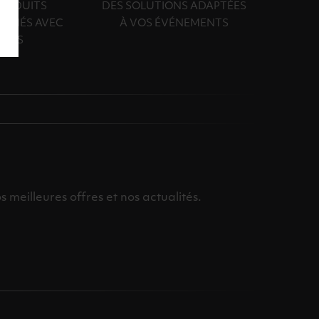
PRODUITS
DES SOLUTIONS ADAPTÉES
ONNÉS AVEC
À VOS ÉVÉNEMENTS
OINS
meilleures offres et nos actualités.