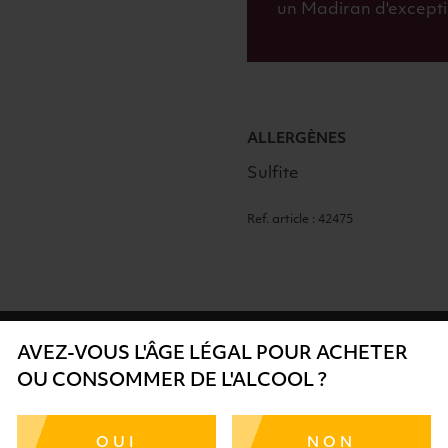
un Madiran d'excepti
ALLERGÈNES
Sulfite
Ref. article : 42475
AVEZ-VOUS L'ÂGE LÉGAL POUR ACHETER
OU CONSOMMER DE L'ALCOOL ?
SÉCURISÉ
AIDE
SÉLECTIO
OUI
NON