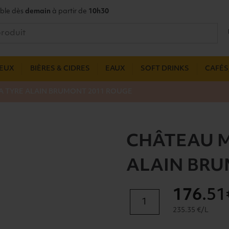
ble dès
demain
à partir de
10h30
UEUX
BIÈRES & CIDRES
EAUX
SOFT DRINKS
CAFÉS,
 TYRE ALAIN BRUMONT 2011 ROUGE
CHÂTEAU 
ALAIN BRU
176
.51
quantité
de
235.35 €/L
CHÂTEAU