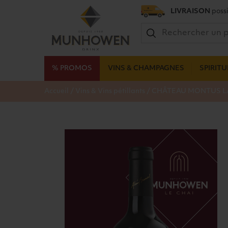
LIVRAISON
possi
% PROMOS
VINS & CHAMPAGNES
SPIRIT
/
/
Accueil
Vins & Vins pétillants
CHÂTEAU MONTUS LA