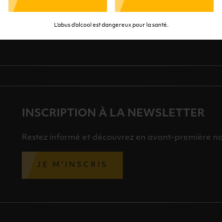
TE SÉRÉNITÉ
NOS CONSEILLERS SONT À
DES 
RTENAIRES
VOTRE DISPOSITION
SÉLECTI
L’abus d’alcool est dangereux pour la santé.
S
INSCRIPTION À LA NEWSLETTER
Restez informé et découvrez en avant-première nos 
JE M'INSCRIS