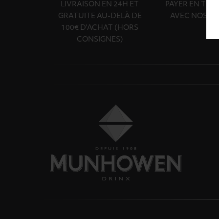
LIVRAISON EN 24H ET
PAYER EN TOU
GRATUITE AU-DELÀ DE
AVEC NOS PA
100€ D'ACHAT (HORS
CONSIGNES)