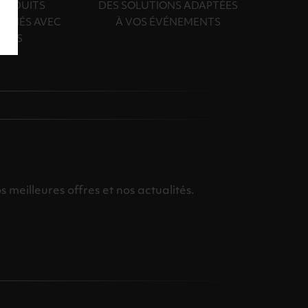
PRODUITS
DES SOLUTIONS ADAPTÉES
ONNÉS AVEC
À VOS ÉVÉNEMENTS
OINS
meilleures offres et nos actualités.