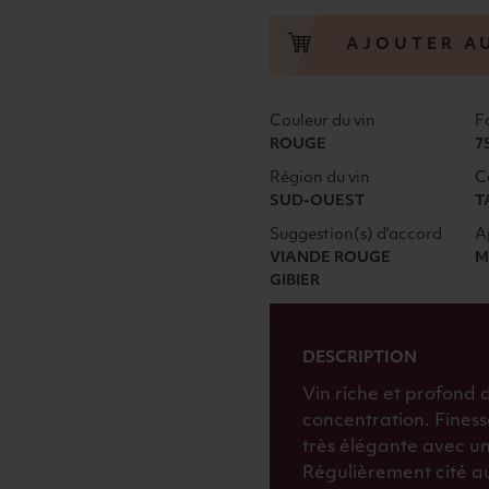
MONTUS
LA
AJOUTER A
TYRE
ALAIN
BRUMONT
Couleur du vin
F
2011
ROUGE
7
ROUGE
Région du vin
C
SUD-OUEST
T
Suggestion(s) d'accord
A
VIANDE ROUGE
M
GIBIER
DESCRIPTION
Vin riche et profond
concentration. Finess
très élégante avec une
Régulièrement cité au