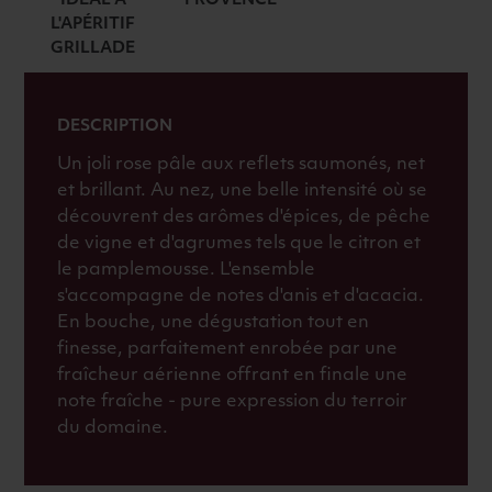
IDÉAL À
PROVENCE
BIO
L'APÉRITIF
2025
GRILLADE
ROSÉ
DESCRIPTION
Un joli rose pâle aux reflets saumonés, net
et brillant. Au nez, une belle intensité où se
découvrent des arômes d'épices, de pêche
de vigne et d'agrumes tels que le citron et
le pamplemousse. L'ensemble
s'accompagne de notes d'anis et d'acacia.
En bouche, une dégustation tout en
finesse, parfaitement enrobée par une
fraîcheur aérienne offrant en finale une
note fraîche - pure expression du terroir
du domaine.