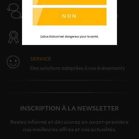
AIDE
Nos conseillers sont à votre disposition
NON
SÉLECTION & QUALITÉ
L’abus d’alcool est dangereux pour la santé.
Des produits sélectionnés avec soins
SERVICE
Des solutions adaptées à vos événements
INSCRIPTION À LA NEWSLETTER
Restez informé et découvrez en avant-première
nos meilleures offres et nos actualités.