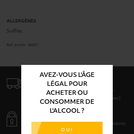
ALLERGÈNES
Sulfite
Ref. article : 46057
AVEZ-VOUS L'ÂGE
LIVRAISON
LÉGAL POUR
LIVRAISON EN 24H ET GRATUITE AU-
ACHETER OU
DELÀ DE 100€ D'ACHAT (hors consignes)
CONSOMMER DE
L'ALCOOL ?
PAIEMENT SÉCURISÉ
Payer en toute sérénité avec nos partenaires
OUI