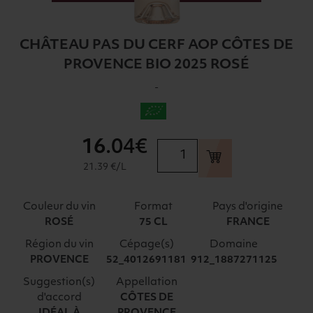
CHÂTEAU PAS DU CERF AOP CÔTES DE
PROVENCE BIO 2025 ROSÉ
-
16
.04€
quantité
de
21.39 €/L
CHÂTEAU
PAS
Couleur du vin
Format
Pays d'origine
DU
ROSÉ
75 CL
FRANCE
CERF
Région du vin
Cépage(s)
Domaine
AOP
PROVENCE
52_4012691181
912_1887271125
CÔTES
DE
Suggestion(s)
Appellation
PROVENCE
d'accord
CÔTES DE