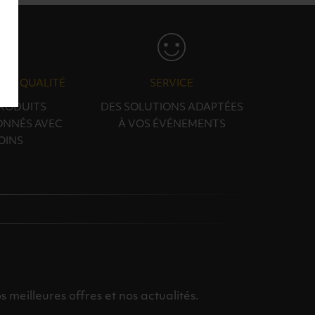
N & QUALITÉ
SERVICE
PRODUITS
DES SOLUTIONS ADAPTÉES
ONNÉS AVEC
À VOS ÉVÉNEMENTS
OINS
meilleures offres et nos actualités.