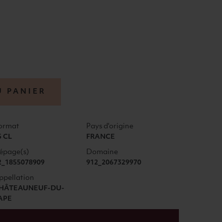
U PANIER
ormat
Pays d'origine
5 CL
FRANCE
épage(s)
Domaine
2_1855078909
912_2067329970
ppellation
HÂTEAUNEUF-DU-
APE