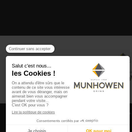
CGV
CGU Club Drinx
Mentions légales
Politique
©2026 Munhowen Drinx / Tous droits réservés