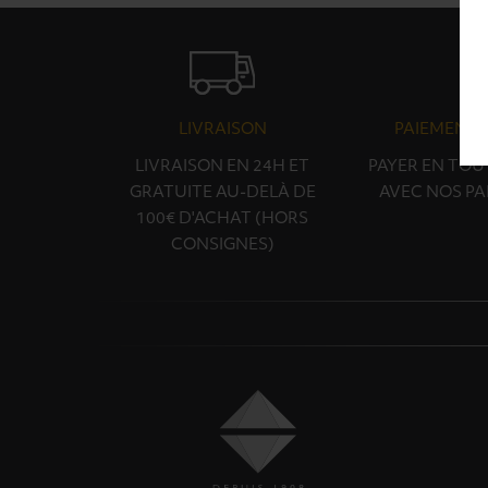
LIVRAISON
PAIEMENT 
LIVRAISON EN 24H ET
PAYER EN TOU
GRATUITE AU-DELÀ DE
AVEC NOS PA
100€ D'ACHAT (HORS
CONSIGNES)