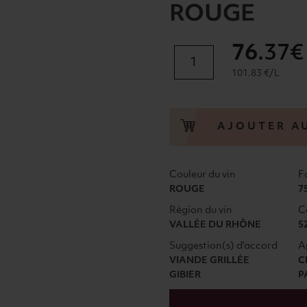
ROUGE
76
.37€
quantité
de
101.83 €/L
CUVÉE
DES
GÉNÉRATIONS
AJOUTER A
GASTON
PHILIPPE
CHÂTEAUNEUF
Couleur du vin
F
DU
ROUGE
7
PAPE
Région du vin
C
CHÂTEAU
VALLÉE DU RHÔNE
5
DE
Suggestion(s) d'accord
A
LA
VIANDE GRILLÉE
C
GARDINE
GIBIER
P
2019
ROUGE