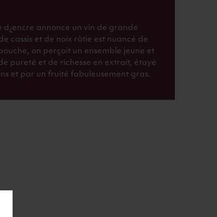
e d¿encre annonce un vin de grande
de cassis et de noix rôtie est nuancé de
 bouche, on perçoit un ensemble jeune et
e pureté et de richesse en extrait, étayé
ns et par un fruité fabuleusement gras.