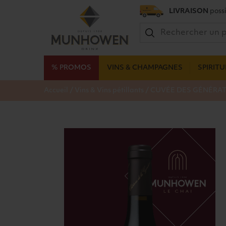
LIVRAISON
possi
% PROMOS
VINS & CHAMPAGNES
SPIRIT
/
/
Accueil
Vins & Vins pétillants
CUVÉE DES GÉNÉRAT