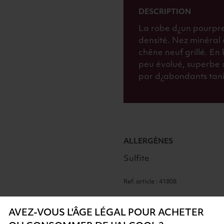
DESCRIPTION
La robe d¿un pourpr
densité. Nez minéral 
chêne neuf grillé. En
peu évolué, superbe d
par d¿abondants tani
ALLERGÈNES
Sulfite
Ref. article : 41808
AVEZ-VOUS L'ÂGE LÉGAL POUR ACHETER