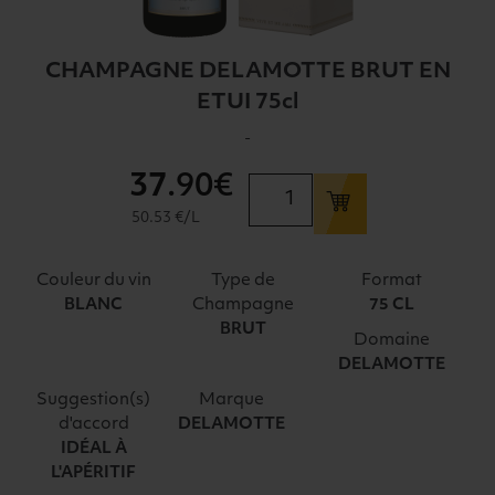
CHAMPAGNE DELAMOTTE BRUT EN
ETUI 75cl
-
37
.90€
quantité
de
50.53 €/L
CHAMPAGNE
DELAMOTTE
Couleur du vin
Type de
Format
BRUT
Champagne
BLANC
75 CL
EN
BRUT
Domaine
ETUI
DELAMOTTE
75cl
Suggestion(s)
Marque
d'accord
DELAMOTTE
IDÉAL À
L'APÉRITIF