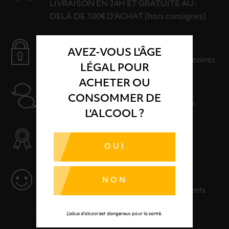
LIVRAISON EN 24H ET GRATUITE AU-
DELÀ DE 100€ D'ACHAT (hors consignes)
PAIEMENT SÉCURISÉ
AVEZ-VOUS L'ÂGE
Payer en toute sérénité avec nos partenaires
LÉGAL POUR
ACHETER OU
AIDE
CONSOMMER DE
Nos conseillers sont à votre disposition
L'ALCOOL ?
SÉLECTION & QUALITÉ
OUI
Des produits sélectionnés avec soins
SERVICE
NON
Des solutions adaptées à vos événements
L’abus d’alcool est dangereux pour la santé.