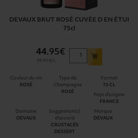
DEVAUX BRUT ROSÉ CUVÉE D EN ÉTUI
75cl
-
44
.95€
quantité
de
59.93 €/L
DEVAUX
BRUT
Couleur du vin
Type de
Format
ROSÉ
Champagne
ROSÉ
75 CL
CUVÉE
ROSÉ
Pays d'origine
D
FRANCE
EN
ÉTUI
Domaine
Suggestion(s)
Marque
75cl
d'accord
DEVAUX
DEVAUX
CRUSTACÉS
DESSERT