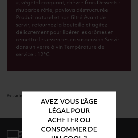
», végétal croquant, chèvre frais Desserts :
rhubarbe rôtie, pavlova déstructurée
Produit naturel et non filtré Avant de
servir, retournez la bouteille et agitez
délicatement pour libérer les arômes et
remettre les essences en suspension Servir
dans un verre à vin Température de
service : 12°C
Ref. article : 45984
AVEZ-VOUS L'ÂGE
LÉGAL POUR
ACHETER OU
CONSOMMER DE
LIVRAISON