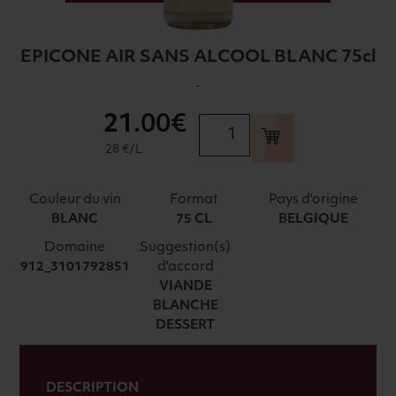
EPICONE AIR SANS ALCOOL BLANC 75cl
-
21
.00€
quantité
de
28 €/L
EPICONE
AIR
Couleur du vin
Format
Pays d'origine
SANS
BLANC
75 CL
BELGIQUE
ALCOOL
Domaine
Suggestion(s)
BLANC
d'accord
912_3101792851
75cl
VIANDE
BLANCHE
DESSERT
DESCRIPTION