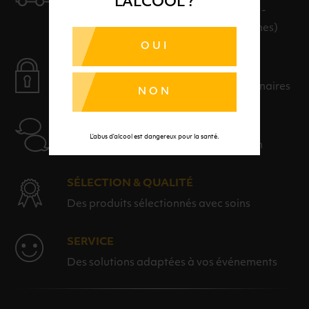
L'ALCOOL ?
LIVRAISON EN 24H ET GRATUITE AU-
DELÀ DE 100€ D'ACHAT (hors consignes)
OUI
PAIEMENT SÉCURISÉ
Payer en toute sérénité avec nos partenaires
NON
AIDE
L’abus d’alcool est dangereux pour la santé.
Nos conseillers sont à votre disposition
SÉLECTION & QUALITÉ
Des produits sélectionnés avec soins
SERVICE
Des solutions adaptées à vos événements