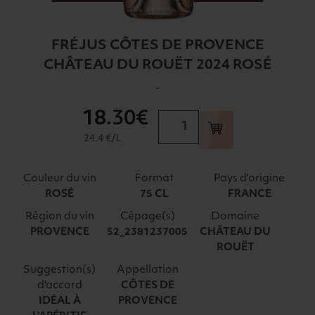
FRÉJUS CÔTES DE PROVENCE
CHÂTEAU DU ROUËT 2024 ROSÉ
-
18
.30€
quantité
de
24.4 €/L
FRÉJUS
CÔTES
Couleur du vin
Format
Pays d'origine
DE
ROSÉ
75 CL
FRANCE
PROVENCE
Région du vin
Cépage(s)
Domaine
CHÂTEAU
PROVENCE
52_2381237005
CHÂTEAU DU
DU
ROUËT
ROUËT
2024
Suggestion(s)
Appellation
d'accord
CÔTES DE
ROSÉ
IDÉAL À
PROVENCE