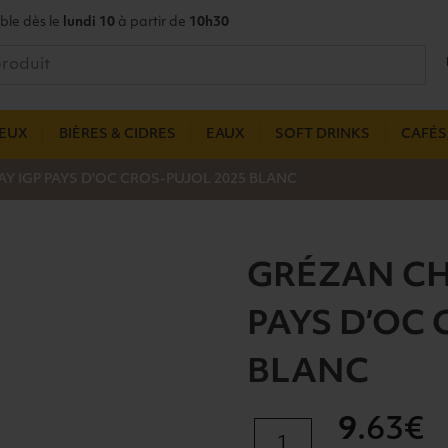
ble dès le
lundi 10
à partir de
10h30
UEUX
BIÈRES & CIDRES
EAUX
SOFT DRINKS
CAFÉS,
 IGP PAYS D'OC CROS-PUJOL 2025 BLANC
GRÉZAN C
PAYS D’OC 
BLANC
9
.63€
quantité