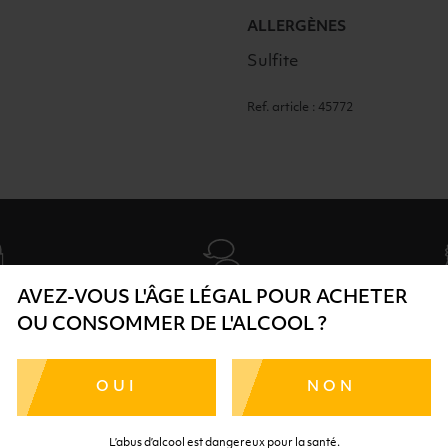
ALLERGÈNES
Sulfite
Ref. article : 45772
AVEZ-VOUS L'ÂGE LÉGAL POUR ACHETER
SÉCURISÉ
AIDE
SÉLECTIO
OU CONSOMMER DE L'ALCOOL ?
TE SÉRÉNITÉ
NOS CONSEILLERS SONT À
DES 
RTENAIRES
VOTRE DISPOSITION
SÉLECTI
OUI
NON
S
L’abus d’alcool est dangereux pour la santé.