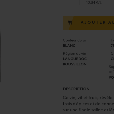
de
12.84 €/L
GRÉZAN
CHARDONNAY
IGP
AJOUTER A
PAYS
D'OC
CROS-
Couleur du vin
F
PUJOL
BLANC
7
2025
Région du vin
C
BLANC
LANGUEDOC-
C
ROUSSILLON
Su
ID
PO
DESCRIPTION
Ce vin, vif et frais, révè
frais d'épices et de cann
sur une finale saline et 