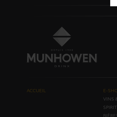
ACCUEIL
E-SH
VINS
SPIRI
BIÈRE