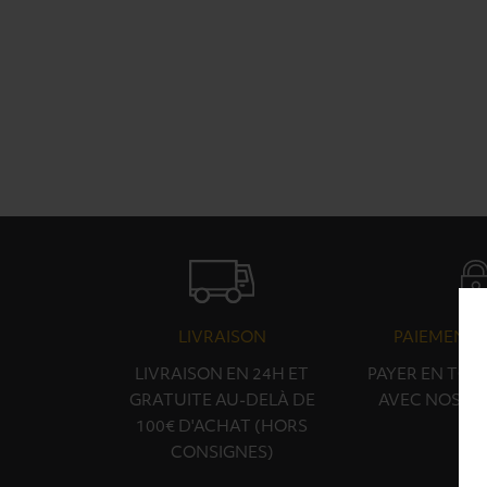
LIVRAISON
PAIEMENT 
LIVRAISON EN 24H ET
PAYER EN TOU
GRATUITE AU-DELÀ DE
AVEC NOS PA
100€ D'ACHAT (HORS
CONSIGNES)