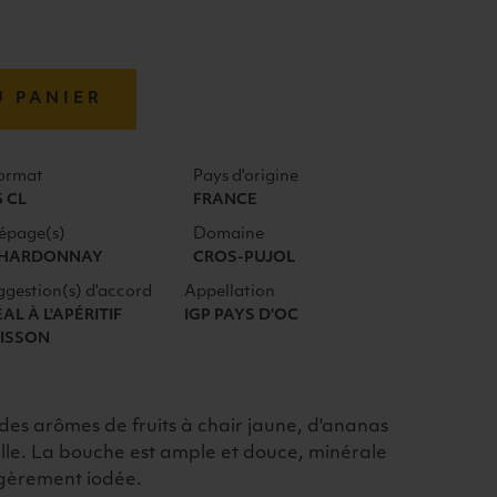
U PANIER
ormat
Pays d'origine
5 CL
FRANCE
épage(s)
Domaine
HARDONNAY
CROS-PUJOL
ggestion(s) d'accord
Appellation
ÉAL À L'APÉRITIF
IGP PAYS D'OC
ISSON
le des arômes de fruits à chair jaune, d'ananas
elle. La bouche est ample et douce, minérale
légèrement iodée.