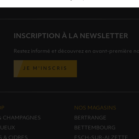
INSCRIPTION À LA NEWSLETTER
Restez informé et découvrez en avant-première nos 
JE M'INSCRIS
OP
NOS MAGASINS
 & CHAMPAGNES
BERTRANGE
TUEUX
BETTEMBOURG
S & CIDRES
ESCH-SUR-ALZETTE