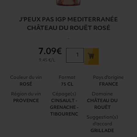
J’PEUX PAS IGP MEDITERRANÉE
CHÂTEAU DU ROUËT ROSÉ
-
7
.09€
quantité
de
9.45 €/L
J'PEUX
PAS
Couleur du vin
Format
Pays d'origine
IGP
ROSÉ
75 CL
FRANCE
MEDITERRANÉE
Région du vin
Cépage(s)
Domaine
CHÂTEAU
PROVENCE
CINSAULT -
CHÂTEAU DU
DU
GRENACHE -
ROUËT
ROUËT
TIBOURENC
ROSÉ
Suggestion(s)
d'accord
GRILLADE