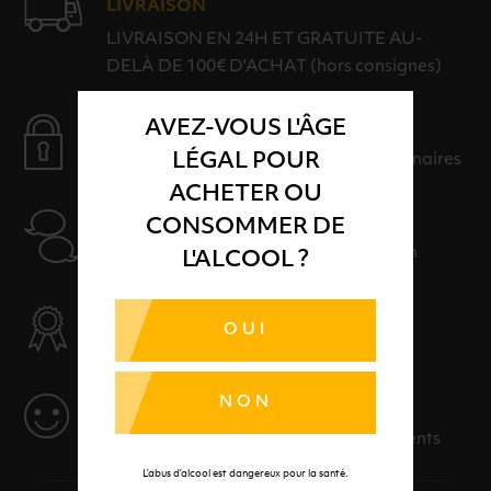
LIVRAISON
LIVRAISON EN 24H ET GRATUITE AU-
DELÀ DE 100€ D'ACHAT (hors consignes)
AVEZ-VOUS L'ÂGE
PAIEMENT SÉCURISÉ
LÉGAL POUR
Payer en toute sérénité avec nos partenaires
ACHETER OU
AIDE
CONSOMMER DE
Nos conseillers sont à votre disposition
L'ALCOOL ?
SÉLECTION & QUALITÉ
OUI
Des produits sélectionnés avec soins
NON
SERVICE
Des solutions adaptées à vos événements
L’abus d’alcool est dangereux pour la santé.