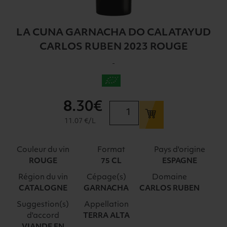
LA CUNA GARNACHA DO CALATAYUD
CARLOS RUBEN 2023 ROUGE
-
8
.30€
quantité
de
11.07 €/L
LA
CUNA
Couleur du vin
Format
Pays d'origine
GARNACHA
ROUGE
75 CL
ESPAGNE
DO
Région du vin
Cépage(s)
Domaine
CALATAYUD
CATALOGNE
GARNACHA
CARLOS RUBEN
CARLOS
RUBEN
Suggestion(s)
Appellation
2023
d'accord
TERRA ALTA