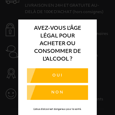
LIVRAISON EN 24H ET GRATUITE AU-
DELÀ DE 100€ D'ACHAT (hors consignes)
PAIEMENT SÉCURISÉ
AVEZ-VOUS L'ÂGE
Payer en toute sérénité avec nos partenaires
LÉGAL POUR
ACHETER OU
AIDE
CONSOMMER DE
Nos conseillers sont à votre disposition
L'ALCOOL ?
SÉLECTION & QUALITÉ
OUI
Des produits sélectionnés avec soins
SERVICE
NON
Des solutions adaptées à vos événements
L’abus d’alcool est dangereux pour la santé.