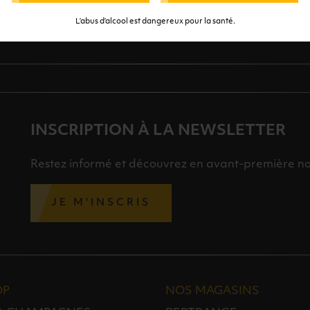
S
L’abus d’alcool est dangereux pour la santé.
INSCRIPTION À LA NEWSLETTER
Restez informé et découvrez en avant-première nos 
JE M'INSCRIS
OP
NOS MAGASINS