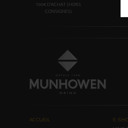
100€ D'ACHAT (HORS
CONSIGNES)
ACCUEIL
E-SH