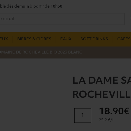
ble dès
demain
à partir de
10h30
UEUX
BIÈRES & CIDRES
EAUX
SOFT DRINKS
CAFÉS,
MAINE DE ROCHEVILLE BIO 2023 BLANC
LA DAME 
ROCHEVILL
18
.90€
quantité
de
25.2 €/L
LA