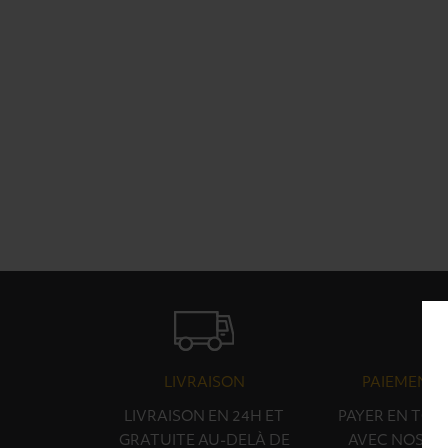
LIVRAISON
PAIEMENT 
LIVRAISON EN 24H ET
PAYER EN TOU
GRATUITE AU-DELÀ DE
AVEC NOS PA