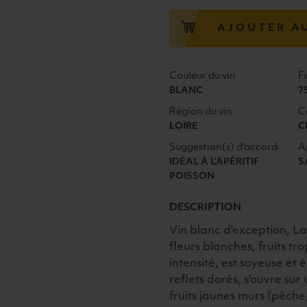
DAME
SAUMUR
AJOUTER A
DOMAINE
DE
ROCHEVILLE
Couleur du vin
F
BIO
BLANC
7
2023
Région du vin
C
BLANC
LOIRE
C
Suggestion(s) d'accord
A
IDÉAL À L'APÉRITIF
S
POISSON
DESCRIPTION
Vin blanc d'exception, 
fleurs blanches, fruits t
intensité, est soyeuse et
reflets dorés, s'ouvre su
fruits jaunes murs (pêche