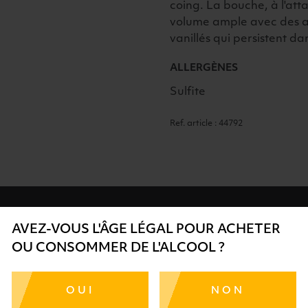
coing. La bouche, à l'at
volume ample avec des a
vanillés qui persistent da
ALLERGÈNES
Sulfite
Ref. article : 44792
AVEZ-VOUS L'ÂGE LÉGAL POUR ACHETER
OU CONSOMMER DE L'ALCOOL ?
SÉCURISÉ
AIDE
SÉLECTIO
TE SÉRÉNITÉ
NOS CONSEILLERS SONT À
DES 
OUI
NON
RTENAIRES
VOTRE DISPOSITION
SÉLECTI