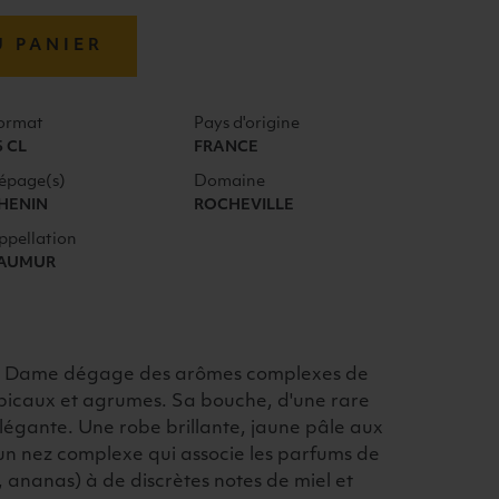
U PANIER
ormat
Pays d'origine
5 CL
FRANCE
épage(s)
Domaine
HENIN
ROCHEVILLE
ppellation
AUMUR
La Dame dégage des arômes complexes de
ropicaux et agrumes. Sa bouche, d'une rare
 élégante. Une robe brillante, jaune pâle aux
r un nez complexe qui associe les parfums de
, ananas) à de discrètes notes de miel et