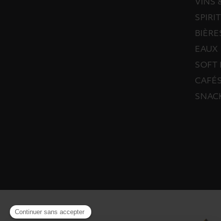
VINS
SPIRI
BIÈRE
EAUX
SOFT 
CAFÉS
SNAC