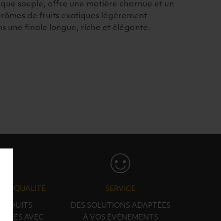
taque souple, offre une matière charnue et un
rômes de fruits exotiques légèrement
ns une finale longue, riche et élégante.
N & QUALITÉ
SERVICE
PRODUITS
DES SOLUTIONS ADAPTÉES
ONNÉS AVEC
À VOS ÉVÉNEMENTS