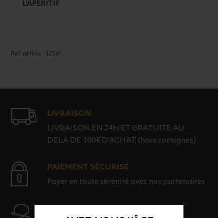
L'APÉRITIF
75CL
Ref. article : 42561
LIVRAISON
LIVRAISON EN 24H ET GRATUITE AU-
DELÀ DE 100€ D'ACHAT (hors consignes)
PAIEMENT SÉCURISÉ
Payer en toute sérénité avec nos partenaires
AIDE