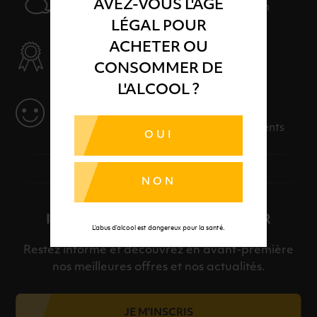
AVEZ-VOUS L'ÂGE
Nos conseillers sont à votre disposition
LÉGAL POUR
ACHETER OU
SÉLECTION & QUALITÉ
CONSOMMER DE
Des produits sélectionnés avec soins
L'ALCOOL ?
SERVICE
Des solutions adaptées à vos événements
OUI
NON
INSCRIPTION À LA NEWSLETTER
L’abus d’alcool est dangereux pour la santé.
Restez informé et découvrez en avant-première
nos meilleures offres et nos actualités.
JE M'INSCRIS