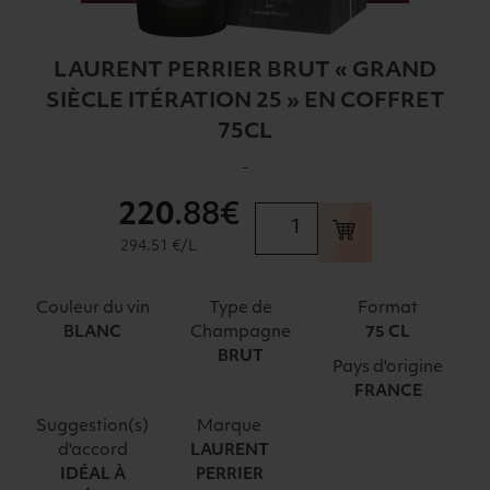
LAURENT PERRIER BRUT « GRAND
SIÈCLE ITÉRATION 25 » EN COFFRET
75CL
-
220
.88€
quantité
de
294.51 €/L
LAURENT
PERRIER
Couleur du vin
Type de
Format
BRUT
Champagne
BLANC
75 CL
"GRAND
BRUT
Pays d'origine
SIÈCLE
FRANCE
ITÉRATION
25"
Suggestion(s)
Marque
EN
d'accord
LAURENT
IDÉAL À
PERRIER
COFFRET