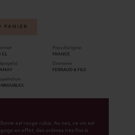
U PANIER
ormat
Pays d'origine
5 CL
FRANCE
épage(s)
Domaine
AMAY
FERRAUD & FILS
ppellation
HIROUBLES
llante est rouge rubis. Au nez, ce vin est
égage en effet, des arômes très fins à