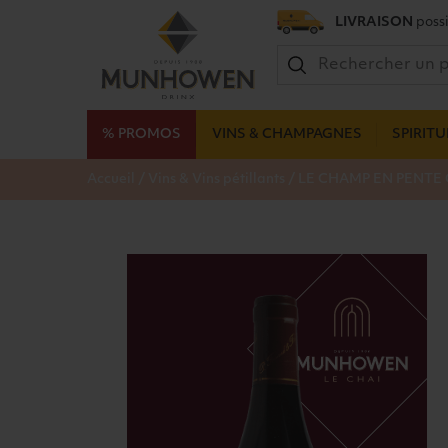
LIVRAISON
possi
% PROMOS
VINS & CHAMPAGNES
SPIRIT
/
/
Accueil
Vins & Vins pétillants
LE CHAMP EN PENTE 