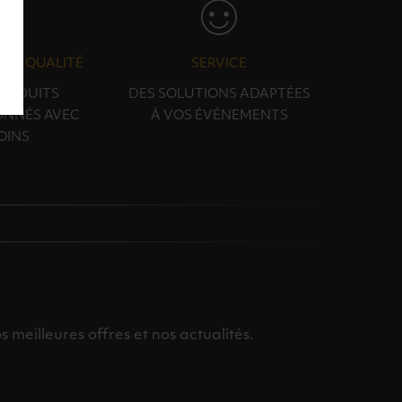
N & QUALITÉ
SERVICE
PRODUITS
DES SOLUTIONS ADAPTÉES
ONNÉS AVEC
À VOS ÉVÉNEMENTS
OINS
meilleures offres et nos actualités.