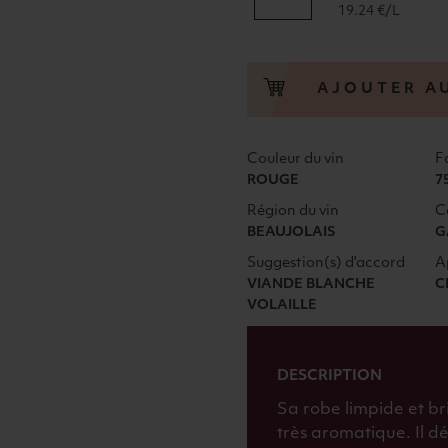
de
19.24 €/L
LE
CHAMP
EN
AJOUTER A
PENTE
CHIROUBLES
FERRAUD
Couleur du vin
F
&
ROUGE
7
FILS
Région du vin
C
2022
BEAUJOLAIS
G
ROUGE
Suggestion(s) d'accord
A
VIANDE BLANCHE
C
VOLAILLE
DESCRIPTION
Sa robe limpide et bri
très aromatique. Il d