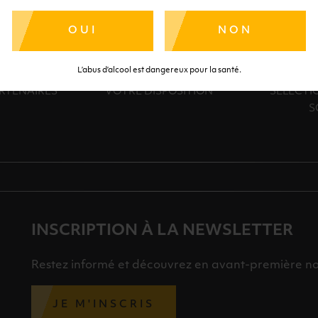
OUI
NON
SÉCURISÉ
AIDE
SÉLECTIO
L’abus d’alcool est dangereux pour la santé.
TE SÉRÉNITÉ
NOS CONSEILLERS SONT À
DES 
RTENAIRES
VOTRE DISPOSITION
SÉLECTI
S
INSCRIPTION À LA NEWSLETTER
Restez informé et découvrez en avant-première nos 
JE M'INSCRIS