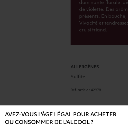
dominante florale lai
de violette. Des arôm
présents. En bouche, 
Vivacité et tendresse:
cru si friand.
ALLERGÈNES
Sulfite
Ref. article : 42978
AVEZ-VOUS L'ÂGE LÉGAL POUR ACHETER
OU CONSOMMER DE L'ALCOOL ?