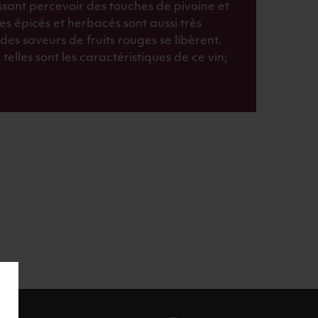
ssant percevoir des touches de pivoine et
es épicés et herbacés sont aussi très
des saveurs de fruits rouges se libèrent.
 telles sont les caractéristiques de ce vin;