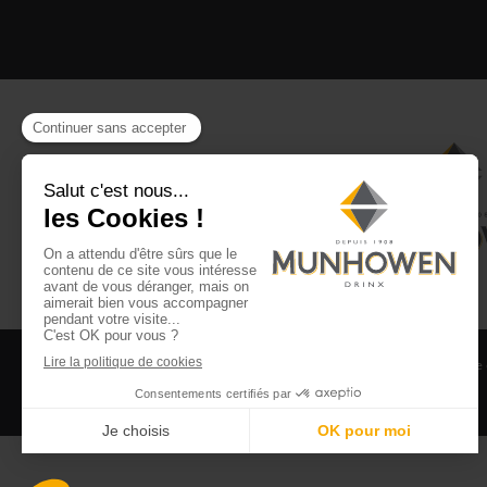
CGV
CGU Club Drinx
Mentions légales
Politique
©2026 Munhowen Drinx / Tous droits réservés