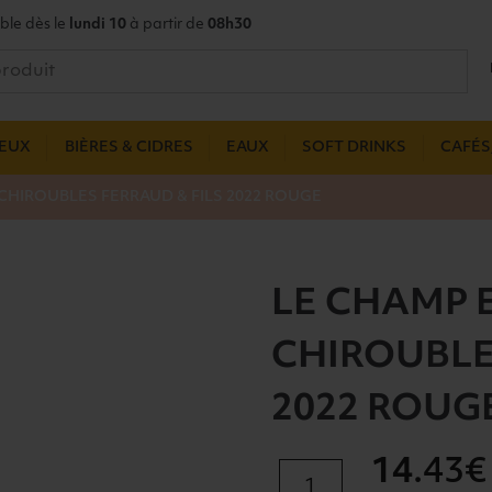
ble dès le
lundi 10
à partir de
08h30
UEUX
BIÈRES & CIDRES
EAUX
SOFT DRINKS
CAFÉS,
CHIROUBLES FERRAUD & FILS 2022 ROUGE
LE CHAMP 
CHIROUBLE
2022 ROUG
14
.43€
quantité