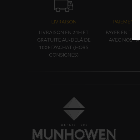
LIVRAISON
PAIEMENT 
LIVRAISON EN 24H ET
PAYER EN TOU
GRATUITE AU-DELÀ DE
AVEC NOS PA
100€ D'ACHAT (HORS
CONSIGNES)