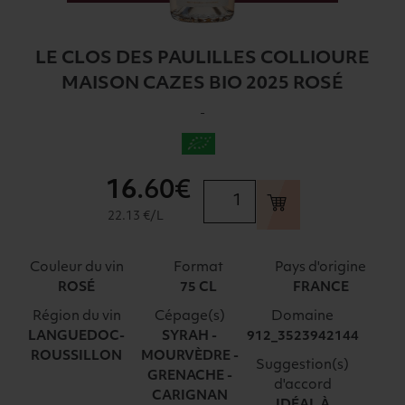
LE CLOS DES PAULILLES COLLIOURE
MAISON CAZES BIO 2025 ROSÉ
-
16
.60€
quantité
de
22.13 €/L
LE
CLOS
Couleur du vin
Format
Pays d'origine
DES
ROSÉ
75 CL
FRANCE
PAULILLES
Région du vin
Cépage(s)
Domaine
COLLIOURE
LANGUEDOC-
SYRAH -
912_3523942144
MAISON
ROUSSILLON
MOURVÈDRE -
CAZES
Suggestion(s)
GRENACHE -
BIO
d'accord
CARIGNAN