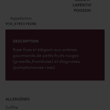
2025
IDÉAL À
L'APÉRITIF
ROSÉ
POISSON
Appellation
910_3195119290
DESCRIPTION
Rosé frais et élégant aux arômes
gourmands de petits fruits rouges
(groseille,framboise) et d'agrumes
(pamplemousse rose).
ALLERGÈNES
Sulfite