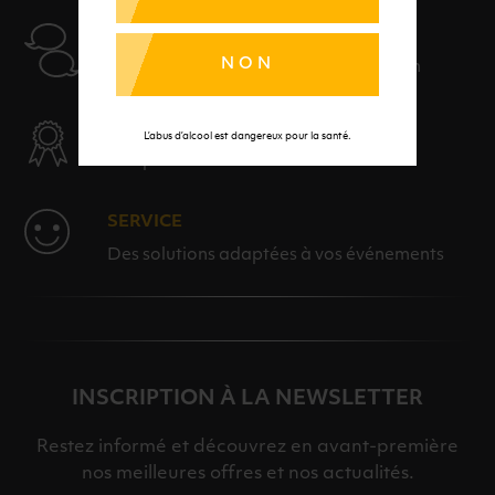
AIDE
NON
Nos conseillers sont à votre disposition
SÉLECTION & QUALITÉ
L’abus d’alcool est dangereux pour la santé.
Des produits sélectionnés avec soins
SERVICE
Des solutions adaptées à vos événements
INSCRIPTION À LA NEWSLETTER
Restez informé et découvrez en avant-première
nos meilleures offres et nos actualités.