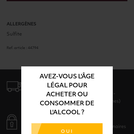
ALLERGÈNES
Sulfite
Ref. article : 44794
AVEZ-VOUS L'ÂGE
LÉGAL POUR
LIVRAISON
ACHETER OU
LIVRAISON EN 24H ET GRATUITE AU-
DELÀ DE 100€ D'ACHAT (hors consignes)
CONSOMMER DE
L'ALCOOL ?
PAIEMENT SÉCURISÉ
Payer en toute sérénité avec nos partenaires
OUI