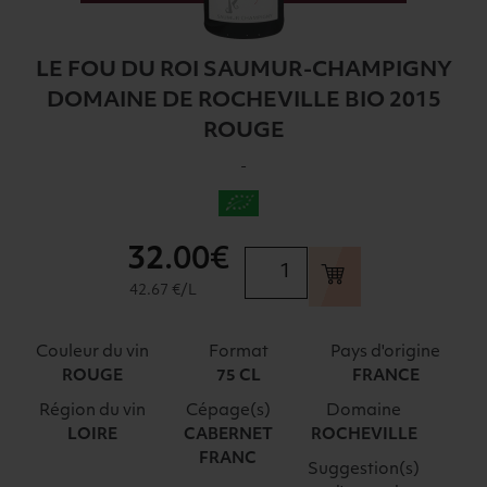
LE FOU DU ROI SAUMUR-CHAMPIGNY
DOMAINE DE ROCHEVILLE BIO 2015
ROUGE
-
32
.00€
quantité
de
42.67 €/L
LE
FOU
Couleur du vin
Format
Pays d'origine
DU
ROUGE
75 CL
FRANCE
ROI
Région du vin
Cépage(s)
Domaine
SAUMUR-
LOIRE
CABERNET
ROCHEVILLE
CHAMPIGNY
FRANC
DOMAINE
Suggestion(s)