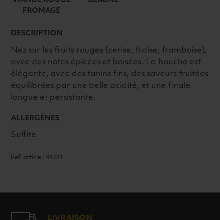
VIANDE ROUGE
BEAUNE
BIO
FROMAGE
2022
ROUGE
DESCRIPTION
Nez sur les fruits rouges (cerise, fraise, framboise),
avec des notes épicées et boisées. La bouche est
élégante, avec des tanins fins, des saveurs fruitées
équilibrées par une belle acidité, et une finale
longue et persistante.
ALLERGÈNES
Sulfite
Ref. article : 44221
LIVRAISON