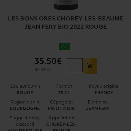
LES BONS ORES CHOREY-LES-BEAUNE
JEAN FERY BIO 2022 ROUGE
-
35
.50€
quantité
de
47.33 €/L
LES
BONS
Couleur du vin
Format
Pays d'origine
ORES
ROUGE
75 CL
FRANCE
CHOREY-
Région du vin
Cépage(s)
Domaine
LES-
BOURGOGNE
PINOT NOIR
JEAN FERY
BEAUNE
JEAN
Suggestion(s)
Appellation
FERY
d'accord
CHOREY-LÈS-