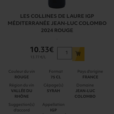
LES COLLINES DE LAURE IGP
MÉDITERRANÉE JEAN-LUC COLOMBO
2024 ROUGE
-
10
.33€
quantité
de
13.77 €/L
LES
COLLINES
Couleur du vin
Format
Pays d'origine
DE
ROUGE
75 CL
FRANCE
LAURE
Région du vin
Cépage(s)
Domaine
IGP
VALLÉE DU
SYRAH
JEAN-LUC
MÉDITERRANÉE
RHÔNE
COLOMBO
JEAN-
LUC
Suggestion(s)
Appellation
d'accord
IGP
COLOMBO