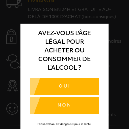
LIVRAISON
LIVRAISON EN 24H ET GRATUITE AU-
DELÀ DE 100€ D'ACHAT (hors consignes)
AVEZ-VOUS L'ÂGE
PAIEMENT SÉCURISÉ
LÉGAL POUR
Payer en toute sérénité avec nos partenaires
ACHETER OU
AIDE
CONSOMMER DE
Nos conseillers sont à votre disposition
L'ALCOOL ?
SÉLECTION & QUALITÉ
OUI
Des produits sélectionnés avec soins
NON
SERVICE
Des solutions adaptées à vos événements
L’abus d’alcool est dangereux pour la santé.