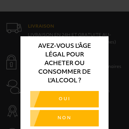
LIVRAISON
LIVRAISON EN 24H ET GRATUITE AU-
DELÀ DE 100€ D'ACHAT (hors consignes)
AVEZ-VOUS L'ÂGE
LÉGAL POUR
PAIEMENT SÉCURISÉ
ACHETER OU
Payer en toute sérénité avec nos partenaires
CONSOMMER DE
L'ALCOOL ?
AIDE
Nos conseillers sont à votre disposition
OUI
SÉLECTION & QUALITÉ
Des produits sélectionnés avec soins
NON