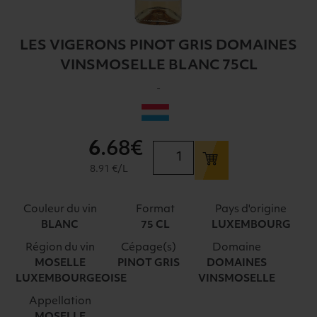
LES VIGERONS PINOT GRIS DOMAINES
VINSMOSELLE BLANC 75CL
-
6
.68€
quantité
de
8.91 €/L
LES
VIGERONS
Couleur du vin
Format
Pays d'origine
PINOT
BLANC
75 CL
LUXEMBOURG
GRIS
Région du vin
Cépage(s)
Domaine
DOMAINES
MOSELLE
PINOT GRIS
DOMAINES
VINSMOSELLE
LUXEMBOURGEOISE
VINSMOSELLE
BLANC
75CL
Appellation